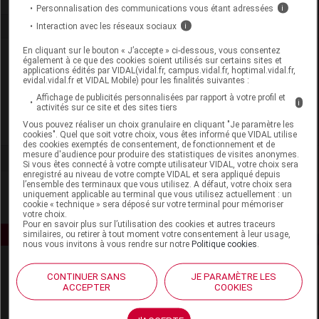
Personnalisation des communications vous étant adressées
i
Interaction avec les réseaux sociaux
i
En cliquant sur le bouton « J’accepte » ci-dessous, vous consentez
Laboratoire
également à ce que des cookies soient utilisés sur certains sites et
applications édités par VIDAL(vidal.fr, campus.vidal.fr, hoptimal.vidal.fr,
evidal.vidal.fr et VIDAL Mobile) pour les finalités suivantes :
AEGIS Pharma
Affichage de publicités personnalisées par rapport à votre profil et
i
activités sur ce site et des sites tiers
Vous pouvez réaliser un choix granulaire en cliquant "Je paramètre les
Voir la fiche laboratoire
cookies". Quel que soit votre choix, vous êtes informé que VIDAL utilise
des cookies exemptés de consentement, de fonctionnement et de
mesure d'audience pour produire des statistiques de visites anonymes.
Si vous êtes connecté à votre compte utilisateur VIDAL, votre choix sera
enregistré au niveau de votre compte VIDAL et sera appliqué depuis
l’ensemble des terminaux que vous utilisez. A défaut, votre choix sera
uniquement applicable au terminal que vous utilisez actuellement : un
cookie « technique » sera déposé sur votre terminal pour mémoriser
votre choix.
Pour en savoir plus sur l’utilisation des cookies et autres traceurs
similaires, ou retirer à tout moment votre consentement à leur usage,
nous vous invitons à vous rendre sur notre
Politique cookies
.
CONTINUER SANS
JE PARAMÈTRE LES
ACCEPTER
COOKIES