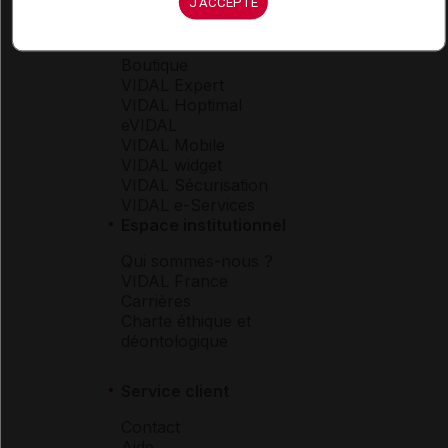
J'ACCEPTE
Espace produit
Boutique
VIDAL Expert
VIDAL Hoptimal
eVIDAL
VIDAL Mobile
VIDAL widget
VIDAL Sécurisation
VIDAL e-Services
Espace institutionnel
Qui sommes-nous ?
VIDAL France
Carrières
Charte éthique et
déontologique
Service client
Contact
Aide