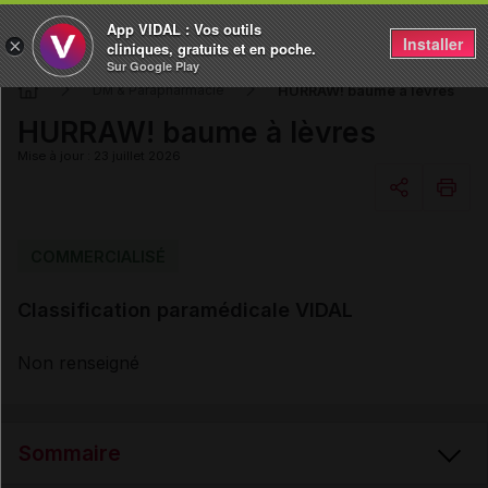
App VIDAL : Vos outils
Installer
×
cliniques, gratuits et en poche.
Sur Google Play
HURRAW! baume à lèvres
DM & Parapharmacie
HURRAW! baume à lèvres
Mise à jour : 23 juillet 2026
Copier l'url
COMMERCIALISÉ
Classification paramédicale VIDAL
Email
Non renseigné
Sommaire