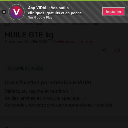
App VIDAL : Vos outils
Installer
×
cliniques, gratuits et en poche.
Sur Google Play
HUILE GTE liq
DM & Parapharmacie
HUILE GTE liq
Mise à jour : 23 juillet 2026
Ajouter un commentaire
Copier l'url
COMMERCIALISÉ
Classification paramédicale VIDAL
Email
Diététique, régime et nutrition
Acides aminés et produits spéciaux
Adrénoleucodystrophie/adrénomyéloneuropathie