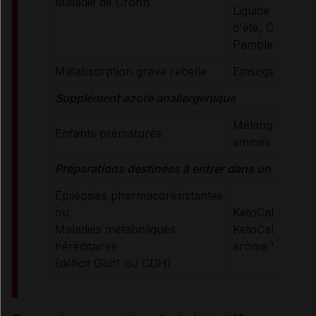
Maladie de Crohn
Liquide (arômes 
d'été, Orange-
Pamplemousse
Malabsorption grave rebelle
Emsogen (Neut
Supplément azoté anallergénique
Mélange spécial
Enfants prématurés
aminés
Préparations destinées à entrer dans un régime
Épilepsies pharmacorésistantes
ou
KetoCal 3:1 (Ne
Maladies métaboliques
KetoCal 4:1 (Ne
héréditaires
arôme Vanille)
(déficit Glut1 ou CDH)