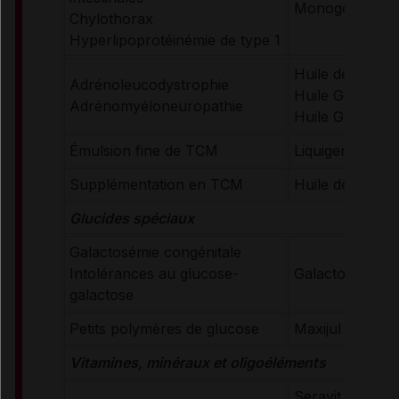
Monogen
Chylothorax
Hyperlipoprotéinémie de type 1
Huile de Loren
Adrénoleucodystrophie
Huile GTE
Adrénomyéloneuropathie
Huile GTO
Émulsion fine de TCM
Liquigen
Supplémentation en TCM
Huile de TCM
Glucides spéciaux
Galactosémie congénitale
Intolérances au glucose-
Galactomin 19
galactose
Petits polymères de glucose
Maxijul Super 
Vitamines, minéraux et oligoéléments
Seravit pédiatr