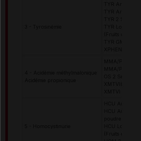
TYR Anamix In
TYR Anamix Ju
TYR 2 Secund
3 - Tyrosinémie
TYR Lophlex L
(Fruits des bois
TYR GMPro Mix
XPHEN, TYR 
MMA/PA Anami
MMA/PA Anami
4 - Acidémie méthylmalonique
OS 2 Secunda
Acidémie propionique
XMTVIL Maxam
XMTVI Maxam
HCU Anamix In
HCU Anamix Ju
poudre (arôme
5 - Homocystinurie
HCU Lophlex L
(Fruits des bois