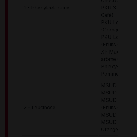
Chocolat, Frais
1 - Phénylcétonurie
PKU 3 Shake (
Café)
PKU Lophlex L
(Orange, Tropic
PKU Lophlex L
(Fruits des bois
XP Maxamum (
arôme Orange)
Phlexy-10 sach
Pomme-Cassis)
MSUD Anamix I
MSUD Anamix 
MSUD Lophlex
2 - Leucinose
(Fruits des bois
MSUD 2 Secun
MSUD Maxamu
Orange)