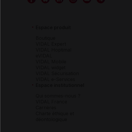
Espace produit
Boutique
VIDAL Expert
VIDAL Hoptimal
eVIDAL
VIDAL Mobile
VIDAL widget
VIDAL Sécurisation
VIDAL e-Services
Espace institutionnel
Qui sommes-nous ?
VIDAL France
Carrières
Charte éthique et
déontologique