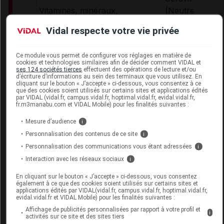
Vitamines, minéraux,
(Neutre)
oligoéléments
Phlexy-Vits (sa
Vidal respecte votre vie privée
comprimés)
Hypercalcémies
Ce module vous permet de configurer vos réglages en matière de
Locasol
cookies et technologies similaires afin de décider comment VIDAL et
Hypervitaminose D
ses 124 sociétés tierces
effectuent des opérations de lecture et/ou
d’écriture d’informations au sein des terminaux que vous utilisez. En
Produits énergétiques glucido-lipidiques sans p
cliquant sur le bouton « J’accepte » ci-dessous, vous consentez à ce
que des cookies soient utilisés sur certains sites et applications édités
Prévention des décompensations
par VIDAL (vidal.fr, campus.vidal.fr, hoptimal.vidal.fr, evidal.vidal.fr,
fr.m3manabu.com et VIDAL Mobile) pour les finalités suivantes :
Energivit
Énergie glucido-lipidique
Mesure d’audience
i
Duocal Super 
Personnalisation des contenus de ce site
i
Gamme hypoprotidique Loprofin
Personnalisation des communications vous étant adressées
i
Interaction avec les réseaux sociaux
i
Loprofin SnoP
Loprofin Gâtea
En cliquant sur le bouton « J’accepte » ci-dessous, vous consentez
également à ce que des cookies soient utilisés sur certains sites et
Loprofin Farine
applications édités par VIDAL(vidal.fr, campus.vidal.fr, hoptimal.vidal.fr,
evidal.vidal.fr et VIDAL Mobile) pour les finalités suivantes :
Hypoprotidique
Affichage de publicités personnalisées par rapport à votre profil et
Loprofin Subst
i
activités sur ce site et des sites tiers