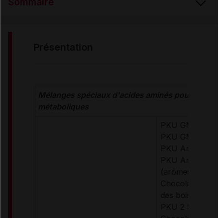
Sommaire
PRÉSENTATION
présentation
RENSEIGNEMENTS ADMINISTRATIFS
Mélanges spéciaux d'acides aminés pour malad
Données administratives
métaboliques
PKU GMPro Liq
PKU GMPro Mix
PKU Anamix In
PKU Anamix Ju
(arômes : Neut
Chocolat, Vanill
des bois)
PKU 2 Shake (