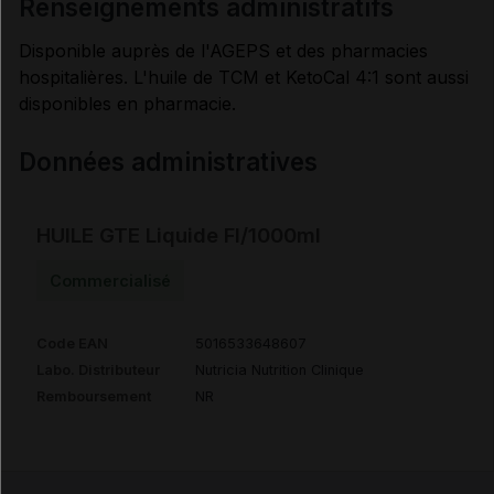
renseignements administratifs
Disponible auprès de l'AGEPS et des pharmacies
hospitalières. L'huile de TCM et KetoCal 4:1 sont aussi
disponibles en pharmacie.
Données administratives
HUILE GTE Liquide Fl/1000ml
Commercialisé
Code EAN
5016533648607
Labo. Distributeur
Nutricia Nutrition Clinique
Remboursement
NR