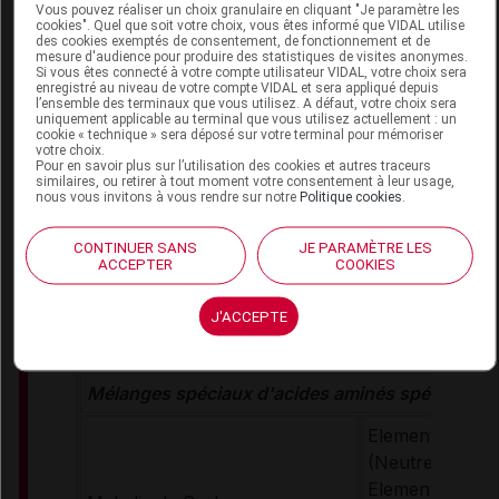
Loprofin Subst
Vous pouvez réaliser un choix granulaire en cliquant "Je paramètre les
cookies". Quel que soit votre choix, vous êtes informé que VIDAL utilise
d'œuf
des cookies exemptés de consentement, de fonctionnement et de
Loprofin Céréal
mesure d'audience pour produire des statistiques de visites anonymes.
Maladies héréditaires
Si vous êtes connecté à votre compte utilisateur VIDAL, votre choix sera
Loops
enregistré au niveau de votre compte VIDAL et sera appliqué depuis
du métabolisme
l’ensemble des terminaux que vous utilisez. A défaut, votre choix sera
Loprofin Céréa
uniquement applicable au terminal que vous utilisez actuellement : un
des acides aminés,
Loprofin Crack
cookie « technique » sera déposé sur votre terminal pour mémoriser
Maladies rénales
votre choix.
(Nature, Herbe
Pour en savoir plus sur l’utilisation des cookies et autres traceurs
similaires, ou retirer à tout moment votre consentement à leur usage,
Loprofin Spaghe
nous vous invitons à vous rendre sur notre
Politique cookies
.
Loprofin Fusilli
Loprofin Penn
CONTINUER SANS
JE PARAMÈTRE LES
ACCEPTER
COOKIES
Loprofin Tagliat
Loprofin Lasag
J'ACCEPTE
Loprofin Pâtes
Pasta
Mélanges spéciaux d'acides aminés spécifiques
Elemental 028 
(Neutre)
Elemental 028 