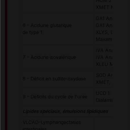
HOM 2 Secund
XMET Maxam
GA1 Anamix Inf
6 - Acidurie glutarique
GA1 Anamix Ju
de type 1
XLYS, Low TR
Maxamum
IVA Anamix Inf
7 - Acidurie isovalérique
IVA Anamix Ju
XLEU Maxamu
SOD Anamix In
8 - Déficit en sulfite-oxydase
XMET, XCYS M
UCD 1
9 - Déficits du cycle de l'urée
Dialamine (arô
Lipides spéciaux, émulsions lipidiques
VLCAD-Lymphangectasies
intestinales