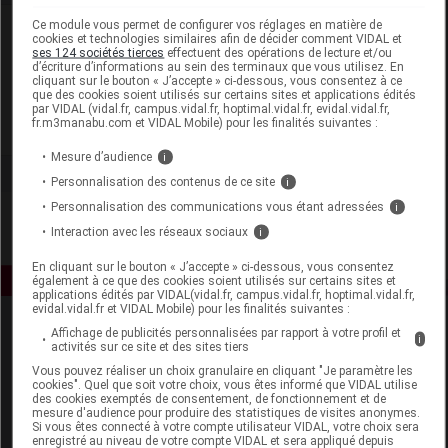
Ce module vous permet de configurer vos réglages en matière de
Laboratoire
cookies et technologies similaires afin de décider comment VIDAL et
ses 124 sociétés tierces
effectuent des opérations de lecture et/ou
d’écriture d’informations au sein des terminaux que vous utilisez. En
L'Homme de Fer
cliquant sur le bouton « J’accepte » ci-dessous, vous consentez à ce
que des cookies soient utilisés sur certains sites et applications édités
par VIDAL (vidal.fr, campus.vidal.fr, hoptimal.vidal.fr, evidal.vidal.fr,
fr.m3manabu.com et VIDAL Mobile) pour les finalités suivantes :
Voir la fiche laboratoire
Mesure d’audience
i
Personnalisation des contenus de ce site
i
Personnalisation des communications vous étant adressées
i
Interaction avec les réseaux sociaux
i
En cliquant sur le bouton « J’accepte » ci-dessous, vous consentez
également à ce que des cookies soient utilisés sur certains sites et
applications édités par VIDAL(vidal.fr, campus.vidal.fr, hoptimal.vidal.fr,
evidal.vidal.fr et VIDAL Mobile) pour les finalités suivantes :
Affichage de publicités personnalisées par rapport à votre profil et
i
activités sur ce site et des sites tiers
Vous pouvez réaliser un choix granulaire en cliquant "Je paramètre les
cookies". Quel que soit votre choix, vous êtes informé que VIDAL utilise
des cookies exemptés de consentement, de fonctionnement et de
mesure d'audience pour produire des statistiques de visites anonymes.
Espace produit
Si vous êtes connecté à votre compte utilisateur VIDAL, votre choix sera
enregistré au niveau de votre compte VIDAL et sera appliqué depuis