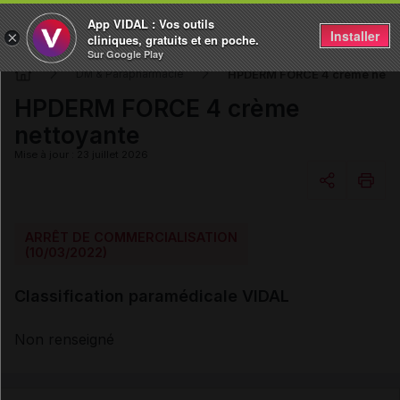
App VIDAL : Vos outils
Installer
×
cliniques, gratuits et en poche.
Sur Google Play
HPDERM FORCE 4 crème netto
DM & Parapharmacie
HPDERM FORCE 4 crème
nettoyante
Mise à jour : 23 juillet 2026
Copier l'url
ARRÊT DE COMMERCIALISATION
(10/03/2022)
Email
Classification paramédicale VIDAL
Non renseigné