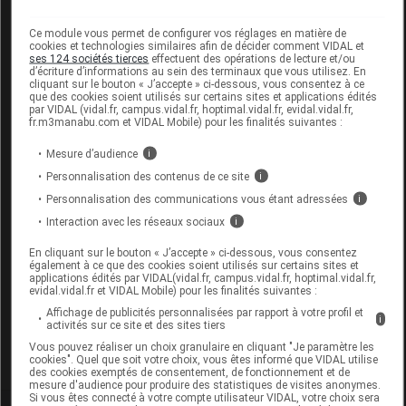
Code 13
3401597753695
Code EAN
3760027980293
Ce module vous permet de configurer vos réglages en matière de
cookies et technologies similaires afin de décider comment VIDAL et
Labo. Distributeur
L'Homme de Fer
ses 124 sociétés tierces
effectuent des opérations de lecture et/ou
Remboursement
NR
d’écriture d’informations au sein des terminaux que vous utilisez. En
cliquant sur le bouton « J’accepte » ci-dessous, vous consentez à ce
que des cookies soient utilisés sur certains sites et applications édités
par VIDAL (vidal.fr, campus.vidal.fr, hoptimal.vidal.fr, evidal.vidal.fr,
fr.m3manabu.com et VIDAL Mobile) pour les finalités suivantes :
Mesure d’audience
i
HPDERM DOUCHE Gel douche peau
Personnalisation des contenus de ce site
i
sensible T/200ml
Personnalisation des communications vous étant adressées
i
Interaction avec les réseaux sociaux
i
Commercialisé
En cliquant sur le bouton « J’accepte » ci-dessous, vous consentez
également à ce que des cookies soient utilisés sur certains sites et
applications édités par VIDAL(vidal.fr, campus.vidal.fr, hoptimal.vidal.fr,
Code EAN
3760027982914
evidal.vidal.fr et VIDAL Mobile) pour les finalités suivantes :
Labo. Distributeur
L'Homme de Fer
Affichage de publicités personnalisées par rapport à votre profil et
i
activités sur ce site et des sites tiers
Remboursement
NR
Vous pouvez réaliser un choix granulaire en cliquant "Je paramètre les
cookies". Quel que soit votre choix, vous êtes informé que VIDAL utilise
des cookies exemptés de consentement, de fonctionnement et de
mesure d'audience pour produire des statistiques de visites anonymes.
Si vous êtes connecté à votre compte utilisateur VIDAL, votre choix sera