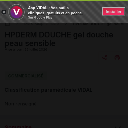
App VIDAL : Vos outils
Installer
×
cliniques, gratuits et en poche.
Sur Google Play
HPDERM DOUCHE gel douche 
DM & Parapharmacie
HPDERM DOUCHE gel douche
peau sensible
Mise à jour : 23 juillet 2026
Copier l'url
COMMERCIALISÉ
Classification paramédicale VIDAL
Email
Non renseigné
Sommaire