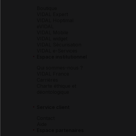
Boutique
VIDAL Expert
VIDAL Hoptimal
eVIDAL
VIDAL Mobile
VIDAL widget
VIDAL Sécurisation
VIDAL e-Services
Espace institutionnel
Qui sommes-nous ?
VIDAL France
Carrières
Charte éthique et
déontologique
Service client
Contact
Aide
Espace partenaires