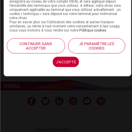
enregistré au niveau de votre compte VIDAL et sera appliqué depuis
l’ensemble des terminaux que vous utilisez. A défaut, votre choix sera
uniquement applicable au terminal que vous utilisez actuellement : un
Laboratoire
cookie « technique » sera déposé sur votre terminal pour mémoriser
votre choix.
Pour en savoir plus sur l’utilisation des cookies et autres traceurs
similaires, ou retirer à tout moment votre consentement à leur usage,
L'Homme de Fer
nous vous invitons à vous rendre sur notre
Politique cookies
.
Voir la fiche laboratoire
CONTINUER SANS
JE PARAMÈTRE LES
ACCEPTER
COOKIES
J'ACCEPTE
Espace produit