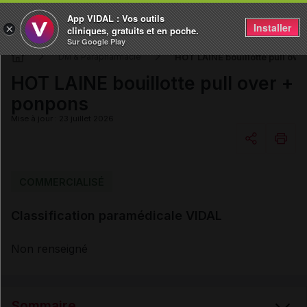
App VIDAL : Vos outils
Installer
×
cliniques, gratuits et en poche.
Sur Google Play
HOT LAINE bouillotte pull ove
DM & Parapharmacie
HOT LAINE bouillotte pull over +
ponpons
Mise à jour : 23 juillet 2026
Copier l'url
COMMERCIALISÉ
Classification paramédicale VIDAL
Email
Non renseigné
Sommaire