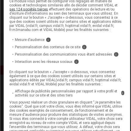
Ce module vous permet de configurer vos réglages en matière de
cookies et technologies similaires afin de décider comment VIDAL et
ses 124 sociétés tierces
effectuent des opérations de lecture et/ou
Delatex
d’écriture d’informations au sein des terminaux que vous utilisez. En
cliquant sur le bouton « J’accepte » ci-dessous, vous consentez à ce
que des cookies soient utilisés sur certains sites et applications édités
Voir la fiche laboratoire
par VIDAL (vidal.fr, campus.vidal.fr, hoptimal.vidal.fr, evidal.vidal.fr,
fr.m3manabu.com et VIDAL Mobile) pour les finalités suivantes :
Mesure d’audience
i
Personnalisation des contenus de ce site
i
Personnalisation des communications vous étant adressées
i
Interaction avec les réseaux sociaux
i
En cliquant sur le bouton « J’accepte » ci-dessous, vous consentez
également à ce que des cookies soient utilisés sur certains sites et
applications édités par VIDAL(vidal.fr, campus.vidal.fr, hoptimal.vidal.fr,
evidal.vidal.fr et VIDAL Mobile) pour les finalités suivantes :
Affichage de publicités personnalisées par rapport à votre profil et
i
activités sur ce site et des sites tiers
Vous pouvez réaliser un choix granulaire en cliquant "Je paramètre les
cookies". Quel que soit votre choix, vous êtes informé que VIDAL utilise
des cookies exemptés de consentement, de fonctionnement et de
Espace produit
mesure d'audience pour produire des statistiques de visites anonymes.
Si vous êtes connecté à votre compte utilisateur VIDAL, votre choix sera
enregistré au niveau de votre compte VIDAL et sera appliqué depuis
Boutique
l’ensemble des terminaux que vous utilisez. A défaut, votre choix sera
VIDAL Expert
uniquement applicable au terminal que vous utilisez actuellement : un