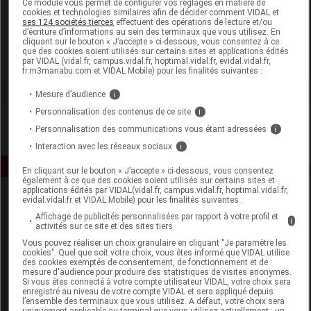
Ce module vous permet de configurer vos réglages en matière de
cookies et technologies similaires afin de décider comment VIDAL et
ses 124 sociétés tierces
effectuent des opérations de lecture et/ou
Hormeta
d’écriture d’informations au sein des terminaux que vous utilisez. En
cliquant sur le bouton « J’accepte » ci-dessous, vous consentez à ce
que des cookies soient utilisés sur certains sites et applications édités
Voir la fiche laboratoire
par VIDAL (vidal.fr, campus.vidal.fr, hoptimal.vidal.fr, evidal.vidal.fr,
fr.m3manabu.com et VIDAL Mobile) pour les finalités suivantes :
Mesure d’audience
i
Personnalisation des contenus de ce site
i
Personnalisation des communications vous étant adressées
i
Interaction avec les réseaux sociaux
i
En cliquant sur le bouton « J’accepte » ci-dessous, vous consentez
également à ce que des cookies soient utilisés sur certains sites et
applications édités par VIDAL(vidal.fr, campus.vidal.fr, hoptimal.vidal.fr,
evidal.vidal.fr et VIDAL Mobile) pour les finalités suivantes :
Affichage de publicités personnalisées par rapport à votre profil et
i
activités sur ce site et des sites tiers
Vous pouvez réaliser un choix granulaire en cliquant "Je paramètre les
cookies". Quel que soit votre choix, vous êtes informé que VIDAL utilise
des cookies exemptés de consentement, de fonctionnement et de
Espace produit
mesure d'audience pour produire des statistiques de visites anonymes.
Si vous êtes connecté à votre compte utilisateur VIDAL, votre choix sera
enregistré au niveau de votre compte VIDAL et sera appliqué depuis
Boutique
l’ensemble des terminaux que vous utilisez. A défaut, votre choix sera
VIDAL Expert
uniquement applicable au terminal que vous utilisez actuellement : un