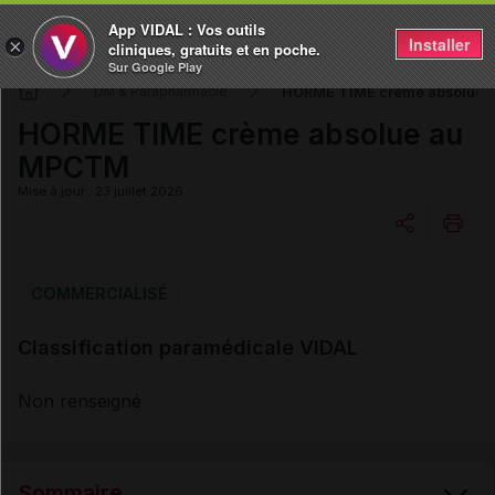
App VIDAL : Vos outils
Installer
×
cliniques, gratuits et en poche.
Sur Google Play
HORME TIME crème absolue
DM & Parapharmacie
HORME TIME crème absolue au
MPCTM
Mise à jour : 23 juillet 2026
Copier l'url
COMMERCIALISÉ
Classification paramédicale VIDAL
Email
Non renseigné
Sommaire