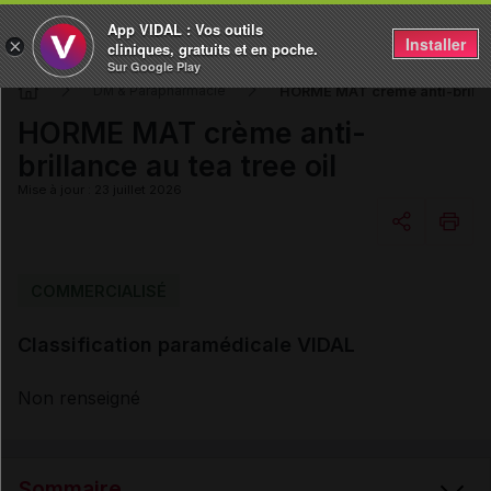
App VIDAL : Vos outils
Installer
×
cliniques, gratuits et en poche.
Sur Google Play
HORME MAT crème anti-brillanc
DM & Parapharmacie
HORME MAT crème anti-
brillance au tea tree oil
Mise à jour : 23 juillet 2026
Copier l'url
COMMERCIALISÉ
Classification paramédicale VIDAL
Email
Non renseigné
Sommaire