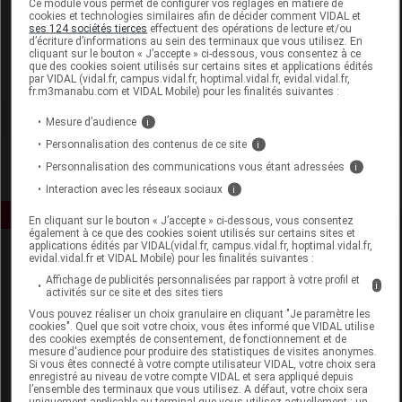
Ce module vous permet de configurer vos réglages en matière de
cookies et technologies similaires afin de décider comment VIDAL et
ses 124 sociétés tierces
effectuent des opérations de lecture et/ou
Hormeta
d’écriture d’informations au sein des terminaux que vous utilisez. En
cliquant sur le bouton « J’accepte » ci-dessous, vous consentez à ce
que des cookies soient utilisés sur certains sites et applications édités
Voir la fiche laboratoire
par VIDAL (vidal.fr, campus.vidal.fr, hoptimal.vidal.fr, evidal.vidal.fr,
fr.m3manabu.com et VIDAL Mobile) pour les finalités suivantes :
Mesure d’audience
i
Personnalisation des contenus de ce site
i
Personnalisation des communications vous étant adressées
i
Interaction avec les réseaux sociaux
i
En cliquant sur le bouton « J’accepte » ci-dessous, vous consentez
également à ce que des cookies soient utilisés sur certains sites et
applications édités par VIDAL(vidal.fr, campus.vidal.fr, hoptimal.vidal.fr,
evidal.vidal.fr et VIDAL Mobile) pour les finalités suivantes :
Affichage de publicités personnalisées par rapport à votre profil et
i
activités sur ce site et des sites tiers
Vous pouvez réaliser un choix granulaire en cliquant "Je paramètre les
cookies". Quel que soit votre choix, vous êtes informé que VIDAL utilise
des cookies exemptés de consentement, de fonctionnement et de
Espace produit
mesure d'audience pour produire des statistiques de visites anonymes.
Si vous êtes connecté à votre compte utilisateur VIDAL, votre choix sera
enregistré au niveau de votre compte VIDAL et sera appliqué depuis
Boutique
l’ensemble des terminaux que vous utilisez. A défaut, votre choix sera
VIDAL Expert
uniquement applicable au terminal que vous utilisez actuellement : un