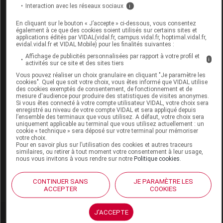
Code EAN
3700085884850
Interaction avec les réseaux sociaux
i
Labo. Distributeur
Horizane Santé
En cliquant sur le bouton « J’accepte » ci-dessous, vous consentez
Remboursement
NR
également à ce que des cookies soient utilisés sur certains sites et
applications édités par VIDAL(vidal.fr, campus.vidal.fr, hoptimal.vidal.fr,
evidal.vidal.fr et VIDAL Mobile) pour les finalités suivantes :
Affichage de publicités personnalisées par rapport à votre profil et
i
activités sur ce site et des sites tiers
Vous pouvez réaliser un choix granulaire en cliquant "Je paramètre les
HORIZANE COOL 48 Lunette loupe diop
cookies". Quel que soit votre choix, vous êtes informé que VIDAL utilise
des cookies exemptés de consentement, de fonctionnement et de
3.5
mesure d'audience pour produire des statistiques de visites anonymes.
Si vous êtes connecté à votre compte utilisateur VIDAL, votre choix sera
enregistré au niveau de votre compte VIDAL et sera appliqué depuis
Commercialisé
l’ensemble des terminaux que vous utilisez. A défaut, votre choix sera
uniquement applicable au terminal que vous utilisez actuellement : un
cookie « technique » sera déposé sur votre terminal pour mémoriser
votre choix.
Code EAN
3700085884867
Pour en savoir plus sur l’utilisation des cookies et autres traceurs
similaires, ou retirer à tout moment votre consentement à leur usage,
Labo. Distributeur
Horizane Santé
nous vous invitons à vous rendre sur notre
Politique cookies
.
Remboursement
NR
CONTINUER SANS
JE PARAMÈTRE LES
ACCEPTER
COOKIES
J'ACCEPTE