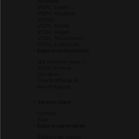
Boutique
VIDAL Expert
VIDAL Hoptimal
eVIDAL
VIDAL Mobile
VIDAL widget
VIDAL Sécurisation
VIDAL e-Services
Espace institutionnel
Qui sommes-nous ?
VIDAL France
Carrières
Charte éthique et
déontologique
Service client
Contact
Aide
Espace partenaires
Éditeurs de logiciel