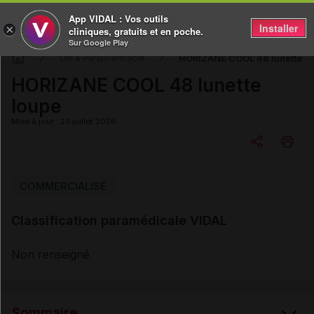
App VIDAL : Vos outils
Installer
×
cliniques, gratuits et en poche.
Sur Google Play
HORIZANE COOL 48 lunette l
DM & Parapharmacie
HORIZANE COOL 48 lunette
loupe
Mise à jour : 23 juillet 2026
Copier l'url
COMMERCIALISÉ
Classification paramédicale VIDAL
Email
Non renseigné
Sommaire