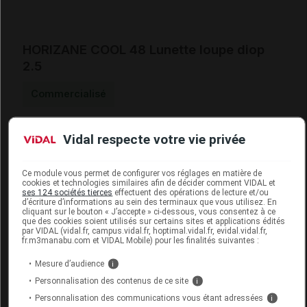
HORIZANE COOL 48 Lunette loupe diop
2.5
Commercialisé
Code EAN
3700085884843
Vidal respecte votre vie privée
Labo. Distributeur
Horizane Santé
Remboursement
NR
Ce module vous permet de configurer vos réglages en matière de
cookies et technologies similaires afin de décider comment VIDAL et
ses 124 sociétés tierces
effectuent des opérations de lecture et/ou
d’écriture d’informations au sein des terminaux que vous utilisez. En
cliquant sur le bouton « J’accepte » ci-dessous, vous consentez à ce
que des cookies soient utilisés sur certains sites et applications édités
par VIDAL (vidal.fr, campus.vidal.fr, hoptimal.vidal.fr, evidal.vidal.fr,
fr.m3manabu.com et VIDAL Mobile) pour les finalités suivantes :
HORIZANE COOL 48 Lunette loupe diop 3
Mesure d’audience
i
Commercialisé
Personnalisation des contenus de ce site
i
Personnalisation des communications vous étant adressées
i