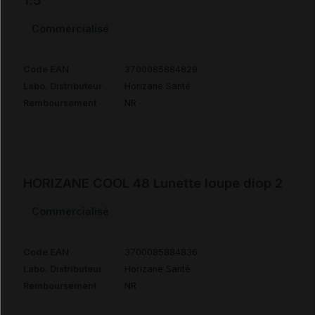
1.5
Commercialisé
Code EAN
3700085884829
Labo. Distributeur
Horizane Santé
Remboursement
NR
HORIZANE COOL 48 Lunette loupe diop 2
Commercialisé
Code EAN
3700085884836
Labo. Distributeur
Horizane Santé
Remboursement
NR