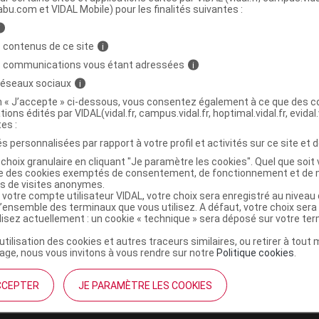
abu.com et VIDAL Mobile) pour les finalités suivantes :
i
m vitamine C Acide glycolique bonne mine
C
 contenus de ce site
i
s communications vous étant adressées
i
 réseaux sociaux
i
3701154701474
on « J’accepte » ci-dessous, vous consentez également à ce que des co
tions édités par VIDAL(vidal.fr, campus.vidal.fr, hoptimal.vidal.fr, evidal.
r
OLBO
tes :
NR
s personnalisées par rapport à votre profil et activités sur ce site et d
choix granulaire en cliquant "Je paramètre les cookies". Quel que soit 
ise des cookies exemptés de consentement, de fonctionnement et de 
es de visites anonymes.
 votre compte utilisateur VIDAL, votre choix sera enregistré au nivea
l’ensemble des terminaux que vous utilisez. A défaut, votre choix ser
ilisez actuellement : un cookie « technique » sera déposé sur votre te
’utilisation des cookies et autres traceurs similaires, ou retirer à tou
ge, nous vous invitons à vous rendre sur notre
Politique cookies
.
CCEPTER
JE PARAMÈTRE LES COOKIES
institutionnel
Espace pa