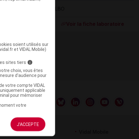
OLBO
ommercialisé
Voir la fiche laboratoire
okies soient utilisés sur
vidal.fr et VIDAL Mobile)
es sites tiers
i
votre choix, vous êtes
mesure d'audience pour
u de votre compte VIDAL
a uniquement applicable
rminal pour mémoriser
t moment votre
J'ACCEPTE
rtenaires
Vidal Mobile