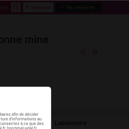
ités
S'inscrire
Se connecter
Rechercher
onne mine
Copier l'url
Email
aires afin de décider
iture d’informations au
Laboratoire
s consentez à ce que des
fr, hoptimal.vidal.fr,