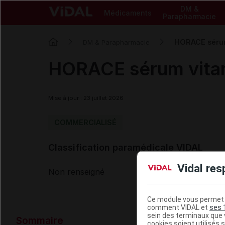
DM &
Médicaments
Parapharmacie
HORACE sérum
DM & Parapharmacie
HORACE sérum vitam
Mise à jour : 23 juillet 2026
COMMERCIALISÉ
Classification paramédicale VIDAL
Vidal res
Non renseigné
Ce module vous permet d
comment VIDAL et
ses 
Données ad
sein des terminaux que v
Sommaire
cookies soient utilisés s