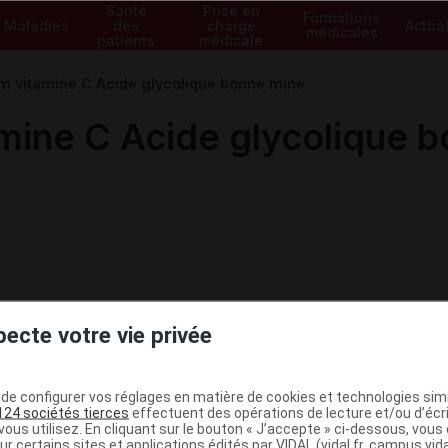
Santé
Prise en
Formations
Maladies
des
charge
Actual
médicales
patients
médicale
 vitamine C Acide glycolique bonne mine
ine C Acide glycolique b
pecte votre vie privée
e configurer vos réglages en matière de cookies et technologies simil
124 sociétés tierces
effectuent des opérations de lecture et/ou d’écr
ministratives
ous utilisez. En cliquant sur le bouton « J’accepte » ci-dessous, vou
ur certains sites et applications édités par VIDAL (vidal.fr, campus.vidal.