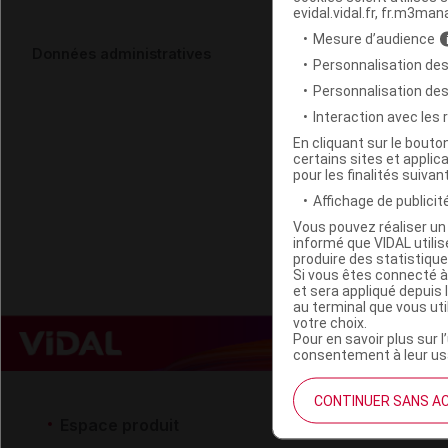
evidal.vidal.fr, fr.m3man
Mesure d’audience
HORACE Séru
Données administratives
Personnalisation des
Fl/30ml
Personnalisation de
Interaction avec les
Code EAN
En cliquant sur le bout
certains sites et applica
Labo. Distributeu
pour les finalités suivan
Remboursement
Affichage de publicité
Vous pouvez réaliser un 
informé que VIDAL util
produire des statistiqu
Si vous êtes connecté à
et sera appliqué depuis 
au terminal que vous ut
votre choix.
Pour en savoir plus sur l
consentement à leur usa
CONTINUER SANS A
Espace produit
Espace 