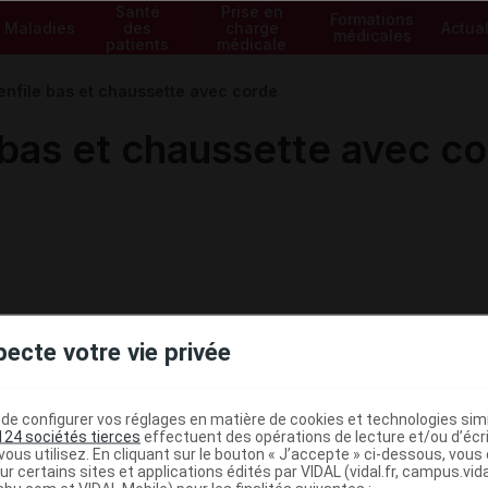
Santé
Prise en
Formations
Maladies
des
charge
Actual
médicales
patients
médicale
file bas et chaussette avec corde
as et chaussette avec co
pecte votre vie privée
e configurer vos réglages en matière de cookies et technologies simil
124 sociétés tierces
effectuent des opérations de lecture et/ou d’écr
ous utilisez. En cliquant sur le bouton « J’accepte » ci-dessous, vou
ministratives
ur certains sites et applications édités par VIDAL (vidal.fr, campus.vidal.