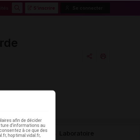
ités
S'inscrire
Se connecter
Rechercher
rde
Copier l'url
Email
aires afin de décider
iture d’informations au
s consentez à ce que des
Laboratoire
fr, hoptimal.vidal.fr,