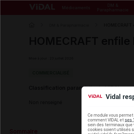
DM &
Médicaments
Parapharmacie
HOMECRAFT en
DM & Parapharmacie
HOMECRAFT enfile b
Mise à jour : 23 juillet 2026
COMMERCIALISÉ
Classification paramédicale VIDAL
Vidal res
Non renseigné
Ce module vous permet d
comment VIDAL et
ses 
sein des terminaux que v
Données ad
cookies soient utilisés s
Sommaire