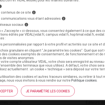
abu.com et VIDAL Mobile) pour les finalités suivantes :
i
nfile bas et chaussette avec corde
C
 contenus de ce site
i
s communications vous étant adressées
i
 réseaux sociaux
i
5028318465293
on « J’accepte » ci-dessous, vous consentez également à ce que des co
r
Orkyn
tions édités par VIDAL(vidal.fr, campus.vidal.fr, hoptimal.vidal.fr, evidal.
NR
tes :
s personnalisées par rapport à votre profil et activités sur ce site et d
choix granulaire en cliquant "Je paramètre les cookies". Quel que soit 
ise des cookies exemptés de consentement, de fonctionnement et de 
es de visites anonymes.
 votre compte utilisateur VIDAL, votre choix sera enregistré au nivea
l’ensemble des terminaux que vous utilisez. A défaut, votre choix ser
ilisez actuellement : un cookie « technique » sera déposé sur votre te
’utilisation des cookies et autres traceurs similaires, ou retirer à tou
ge, nous vous invitons à vous rendre sur notre
Politique cookies
.
CCEPTER
JE PARAMÈTRE LES COOKIES
institutionnel
Espace pa
mmes-nous ?
Éditeurs de