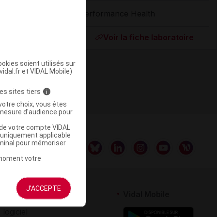
Performance Health
ommercialisé
Voir la fiche laboratoire
okies soient utilisés sur
vidal.fr et VIDAL Mobile)
es sites tiers
i
votre choix, vous êtes
mesure d'audience pour
u de votre compte VIDAL
a uniquement applicable
rminal pour mémoriser
t moment votre
J'ACCEPTE
rtenaires
Vidal Mobile
 logiciel