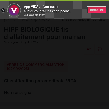
App VIDAL : Vos outils
Installer
×
cliniques, gratuits et en poche.
Sur Google Play
HIPP BIOLOGIQUE tis d'allai
DM & Parapharmacie
HIPP BIOLOGIQUE tis
d'allaitement pour maman
Mise à jour : 23 juillet 2026
Copier l'url
ARRÊT DE COMMERCIALISATION
(02/10/2025)
Email
Classification paramédicale VIDAL
Non renseigné