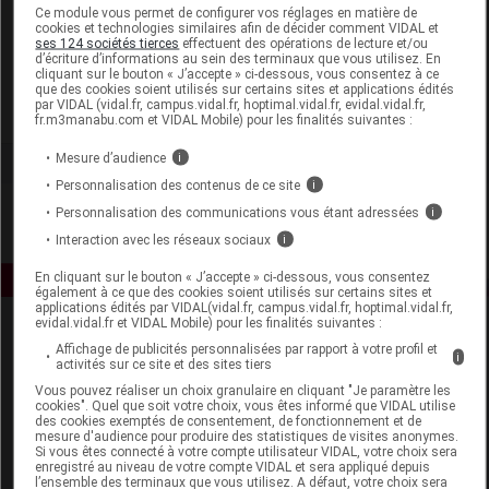
Laboratoire
Ce module vous permet de configurer vos réglages en matière de
cookies et technologies similaires afin de décider comment VIDAL et
ses 124 sociétés tierces
effectuent des opérations de lecture et/ou
d’écriture d’informations au sein des terminaux que vous utilisez. En
Hipp France
cliquant sur le bouton « J’accepte » ci-dessous, vous consentez à ce
que des cookies soient utilisés sur certains sites et applications édités
par VIDAL (vidal.fr, campus.vidal.fr, hoptimal.vidal.fr, evidal.vidal.fr,
Voir la fiche laboratoire
fr.m3manabu.com et VIDAL Mobile) pour les finalités suivantes :
Mesure d’audience
i
Personnalisation des contenus de ce site
i
Personnalisation des communications vous étant adressées
i
Interaction avec les réseaux sociaux
i
En cliquant sur le bouton « J’accepte » ci-dessous, vous consentez
également à ce que des cookies soient utilisés sur certains sites et
applications édités par VIDAL(vidal.fr, campus.vidal.fr, hoptimal.vidal.fr,
evidal.vidal.fr et VIDAL Mobile) pour les finalités suivantes :
Affichage de publicités personnalisées par rapport à votre profil et
i
activités sur ce site et des sites tiers
Vous pouvez réaliser un choix granulaire en cliquant "Je paramètre les
cookies". Quel que soit votre choix, vous êtes informé que VIDAL utilise
des cookies exemptés de consentement, de fonctionnement et de
mesure d'audience pour produire des statistiques de visites anonymes.
Espace produit
Si vous êtes connecté à votre compte utilisateur VIDAL, votre choix sera
enregistré au niveau de votre compte VIDAL et sera appliqué depuis
Boutique
l’ensemble des terminaux que vous utilisez. A défaut, votre choix sera