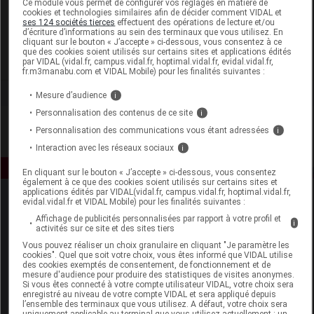
Ce module vous permet de configurer vos réglages en matière de
cookies et technologies similaires afin de décider comment VIDAL et
ses 124 sociétés tierces
effectuent des opérations de lecture et/ou
Hipp France
d’écriture d’informations au sein des terminaux que vous utilisez. En
cliquant sur le bouton « J’accepte » ci-dessous, vous consentez à ce
que des cookies soient utilisés sur certains sites et applications édités
Voir la fiche laboratoire
par VIDAL (vidal.fr, campus.vidal.fr, hoptimal.vidal.fr, evidal.vidal.fr,
fr.m3manabu.com et VIDAL Mobile) pour les finalités suivantes :
Mesure d’audience
i
Personnalisation des contenus de ce site
i
Personnalisation des communications vous étant adressées
i
Interaction avec les réseaux sociaux
i
En cliquant sur le bouton « J’accepte » ci-dessous, vous consentez
également à ce que des cookies soient utilisés sur certains sites et
applications édités par VIDAL(vidal.fr, campus.vidal.fr, hoptimal.vidal.fr,
evidal.vidal.fr et VIDAL Mobile) pour les finalités suivantes :
Affichage de publicités personnalisées par rapport à votre profil et
i
activités sur ce site et des sites tiers
Vous pouvez réaliser un choix granulaire en cliquant "Je paramètre les
cookies". Quel que soit votre choix, vous êtes informé que VIDAL utilise
des cookies exemptés de consentement, de fonctionnement et de
Espace produit
mesure d'audience pour produire des statistiques de visites anonymes.
Si vous êtes connecté à votre compte utilisateur VIDAL, votre choix sera
enregistré au niveau de votre compte VIDAL et sera appliqué depuis
Boutique
l’ensemble des terminaux que vous utilisez. A défaut, votre choix sera
VIDAL Expert
uniquement applicable au terminal que vous utilisez actuellement : un