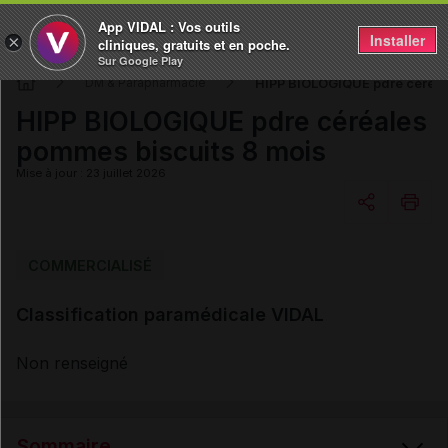
App VIDAL : Vos outils
Installer
×
cliniques, gratuits et en poche.
Sur Google Play
HIPP BIOLOGIQUE pdre céréal
DM & Parapharmacie
HIPP BIOLOGIQUE pdre céréales
pommes biscuits 8 mois
Mise à jour : 23 juillet 2026
Copier l'url
COMMERCIALISÉ
Classification paramédicale VIDAL
Email
Non renseigné
Sommaire