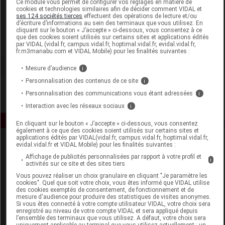
Ce module vous permet de configurer vos réglages en matière de
cookies et technologies similaires afin de décider comment VIDAL et
ses 124 sociétés tierces
effectuent des opérations de lecture et/ou
Hipp France
d’écriture d’informations au sein des terminaux que vous utilisez. En
cliquant sur le bouton « J’accepte » ci-dessous, vous consentez à ce
que des cookies soient utilisés sur certains sites et applications édités
Voir la fiche laboratoire
par VIDAL (vidal.fr, campus.vidal.fr, hoptimal.vidal.fr, evidal.vidal.fr,
fr.m3manabu.com et VIDAL Mobile) pour les finalités suivantes :
Mesure d’audience
i
Personnalisation des contenus de ce site
i
Personnalisation des communications vous étant adressées
i
Interaction avec les réseaux sociaux
i
En cliquant sur le bouton « J’accepte » ci-dessous, vous consentez
également à ce que des cookies soient utilisés sur certains sites et
applications édités par VIDAL(vidal.fr, campus.vidal.fr, hoptimal.vidal.fr,
evidal.vidal.fr et VIDAL Mobile) pour les finalités suivantes :
Affichage de publicités personnalisées par rapport à votre profil et
i
activités sur ce site et des sites tiers
Vous pouvez réaliser un choix granulaire en cliquant "Je paramètre les
cookies". Quel que soit votre choix, vous êtes informé que VIDAL utilise
des cookies exemptés de consentement, de fonctionnement et de
Espace produit
mesure d'audience pour produire des statistiques de visites anonymes.
Si vous êtes connecté à votre compte utilisateur VIDAL, votre choix sera
enregistré au niveau de votre compte VIDAL et sera appliqué depuis
Boutique
l’ensemble des terminaux que vous utilisez. A défaut, votre choix sera
VIDAL Expert
uniquement applicable au terminal que vous utilisez actuellement : un