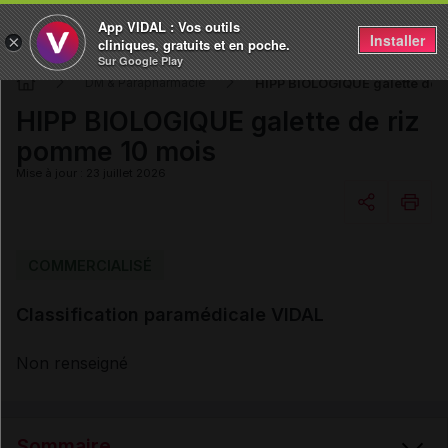
App VIDAL : Vos outils
Installer
×
cliniques, gratuits et en poche.
Sur Google Play
HIPP BIOLOGIQUE galette de 
DM & Parapharmacie
HIPP BIOLOGIQUE galette de riz
pomme 10 mois
Mise à jour : 23 juillet 2026
Copier l'url
COMMERCIALISÉ
Classification paramédicale VIDAL
Email
Non renseigné
Sommaire