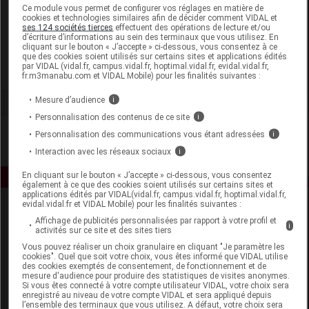
Laboratoire
Ce module vous permet de configurer vos réglages en matière de
cookies et technologies similaires afin de décider comment VIDAL et
ses 124 sociétés tierces
effectuent des opérations de lecture et/ou
d’écriture d’informations au sein des terminaux que vous utilisez. En
Hipp France
cliquant sur le bouton « J’accepte » ci-dessous, vous consentez à ce
que des cookies soient utilisés sur certains sites et applications édités
par VIDAL (vidal.fr, campus.vidal.fr, hoptimal.vidal.fr, evidal.vidal.fr,
Voir la fiche laboratoire
fr.m3manabu.com et VIDAL Mobile) pour les finalités suivantes :
Mesure d’audience
i
Personnalisation des contenus de ce site
i
Personnalisation des communications vous étant adressées
i
Interaction avec les réseaux sociaux
i
En cliquant sur le bouton « J’accepte » ci-dessous, vous consentez
également à ce que des cookies soient utilisés sur certains sites et
applications édités par VIDAL(vidal.fr, campus.vidal.fr, hoptimal.vidal.fr,
evidal.vidal.fr et VIDAL Mobile) pour les finalités suivantes :
Affichage de publicités personnalisées par rapport à votre profil et
i
activités sur ce site et des sites tiers
Vous pouvez réaliser un choix granulaire en cliquant "Je paramètre les
cookies". Quel que soit votre choix, vous êtes informé que VIDAL utilise
des cookies exemptés de consentement, de fonctionnement et de
mesure d'audience pour produire des statistiques de visites anonymes.
Espace produit
Si vous êtes connecté à votre compte utilisateur VIDAL, votre choix sera
enregistré au niveau de votre compte VIDAL et sera appliqué depuis
Boutique
l’ensemble des terminaux que vous utilisez. A défaut, votre choix sera