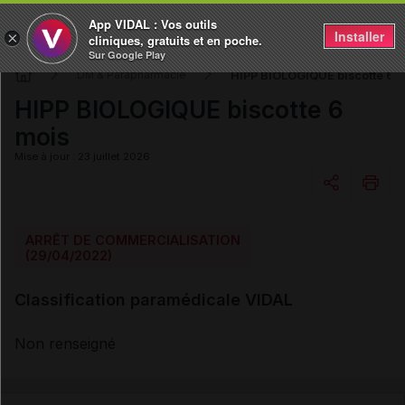
App VIDAL : Vos outils
Installer
×
cliniques, gratuits et en poche.
Sur Google Play
HIPP BIOLOGIQUE biscotte 6 
DM & Parapharmacie
HIPP BIOLOGIQUE biscotte 6
mois
Mise à jour : 23 juillet 2026
Copier l'url
ARRÊT DE COMMERCIALISATION
(29/04/2022)
Email
Classification paramédicale VIDAL
Non renseigné