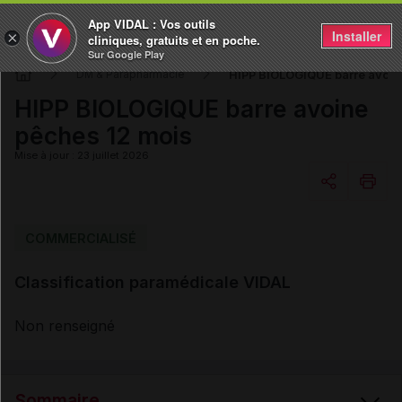
App VIDAL : Vos outils
Installer
×
cliniques, gratuits et en poche.
Sur Google Play
HIPP BIOLOGIQUE barre avoin
DM & Parapharmacie
HIPP BIOLOGIQUE barre avoine
pêches 12 mois
Mise à jour : 23 juillet 2026
Copier l'url
COMMERCIALISÉ
Classification paramédicale VIDAL
Email
Non renseigné
Sommaire