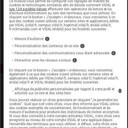
Ce module vous permet de configurer vos réglages en matière de
cookies et technologies similaires afin de décider comment VIDAL et
ses 124 sociétés tierces
effectuent des opérations de lecture et/ou
Hipp France
d’écriture d’informations au sein des terminaux que vous utilisez. En
cliquant sur le bouton « J’accepte » ci-dessous, vous consentez à ce
que des cookies soient utilisés sur certains sites et applications édités
Voir la fiche laboratoire
par VIDAL (vidal.fr, campus.vidal.fr, hoptimal.vidal.fr, evidal.vidal.fr,
fr.m3manabu.com et VIDAL Mobile) pour les finalités suivantes :
Mesure d’audience
i
Personnalisation des contenus de ce site
i
Personnalisation des communications vous étant adressées
i
Interaction avec les réseaux sociaux
i
En cliquant sur le bouton « J’accepte » ci-dessous, vous consentez
également à ce que des cookies soient utilisés sur certains sites et
applications édités par VIDAL(vidal.fr, campus.vidal.fr, hoptimal.vidal.fr,
evidal.vidal.fr et VIDAL Mobile) pour les finalités suivantes :
Affichage de publicités personnalisées par rapport à votre profil et
i
activités sur ce site et des sites tiers
Vous pouvez réaliser un choix granulaire en cliquant "Je paramètre les
cookies". Quel que soit votre choix, vous êtes informé que VIDAL utilise
des cookies exemptés de consentement, de fonctionnement et de
Espace produit
mesure d'audience pour produire des statistiques de visites anonymes.
Si vous êtes connecté à votre compte utilisateur VIDAL, votre choix sera
enregistré au niveau de votre compte VIDAL et sera appliqué depuis
Boutique
l’ensemble des terminaux que vous utilisez. A défaut, votre choix sera
VIDAL Expert
uniquement applicable au terminal que vous utilisez actuellement : un