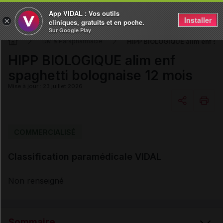
App VIDAL : Vos outils
Installer
×
cliniques, gratuits et en poche.
Sur Google Play
HIPP BIOLOGIQUE alim enf spa
DM & Parapharmacie
HIPP BIOLOGIQUE alim enf
spaghetti bolognaise 12 mois
Mise à jour : 23 juillet 2026
Copier l'url
COMMERCIALISÉ
Classification paramédicale VIDAL
Email
Non renseigné
Sommaire