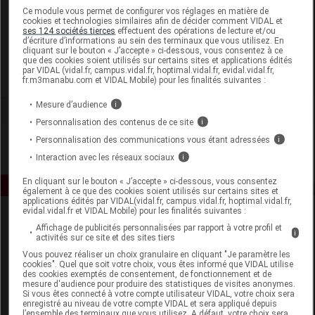
Laboratoire
Ce module vous permet de configurer vos réglages en matière de
cookies et technologies similaires afin de décider comment VIDAL et
ses 124 sociétés tierces
effectuent des opérations de lecture et/ou
d’écriture d’informations au sein des terminaux que vous utilisez. En
Hipp France
cliquant sur le bouton « J’accepte » ci-dessous, vous consentez à ce
que des cookies soient utilisés sur certains sites et applications édités
par VIDAL (vidal.fr, campus.vidal.fr, hoptimal.vidal.fr, evidal.vidal.fr,
Voir la fiche laboratoire
fr.m3manabu.com et VIDAL Mobile) pour les finalités suivantes :
Mesure d’audience
i
Personnalisation des contenus de ce site
i
Personnalisation des communications vous étant adressées
i
Interaction avec les réseaux sociaux
i
En cliquant sur le bouton « J’accepte » ci-dessous, vous consentez
également à ce que des cookies soient utilisés sur certains sites et
applications édités par VIDAL(vidal.fr, campus.vidal.fr, hoptimal.vidal.fr,
evidal.vidal.fr et VIDAL Mobile) pour les finalités suivantes :
Affichage de publicités personnalisées par rapport à votre profil et
i
activités sur ce site et des sites tiers
Vous pouvez réaliser un choix granulaire en cliquant "Je paramètre les
cookies". Quel que soit votre choix, vous êtes informé que VIDAL utilise
des cookies exemptés de consentement, de fonctionnement et de
mesure d'audience pour produire des statistiques de visites anonymes.
Espace produit
Si vous êtes connecté à votre compte utilisateur VIDAL, votre choix sera
enregistré au niveau de votre compte VIDAL et sera appliqué depuis
Boutique
l’ensemble des terminaux que vous utilisez. A défaut, votre choix sera