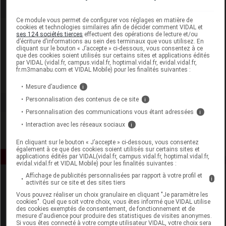
Ce module vous permet de configurer vos réglages en matière de
cookies et technologies similaires afin de décider comment VIDAL et
Laboratoire
ses 124 sociétés tierces
effectuent des opérations de lecture et/ou
d’écriture d’informations au sein des terminaux que vous utilisez. En
cliquant sur le bouton « J’accepte » ci-dessous, vous consentez à ce
Hipp France
que des cookies soient utilisés sur certains sites et applications édités
par VIDAL (vidal.fr, campus.vidal.fr, hoptimal.vidal.fr, evidal.vidal.fr,
fr.m3manabu.com et VIDAL Mobile) pour les finalités suivantes :
Voir la fiche laboratoire
Mesure d’audience
i
Personnalisation des contenus de ce site
i
Personnalisation des communications vous étant adressées
i
Interaction avec les réseaux sociaux
i
En cliquant sur le bouton « J’accepte » ci-dessous, vous consentez
également à ce que des cookies soient utilisés sur certains sites et
applications édités par VIDAL(vidal.fr, campus.vidal.fr, hoptimal.vidal.fr,
evidal.vidal.fr et VIDAL Mobile) pour les finalités suivantes :
Affichage de publicités personnalisées par rapport à votre profil et
i
activités sur ce site et des sites tiers
Vous pouvez réaliser un choix granulaire en cliquant "Je paramètre les
cookies". Quel que soit votre choix, vous êtes informé que VIDAL utilise
des cookies exemptés de consentement, de fonctionnement et de
mesure d'audience pour produire des statistiques de visites anonymes.
Si vous êtes connecté à votre compte utilisateur VIDAL, votre choix sera