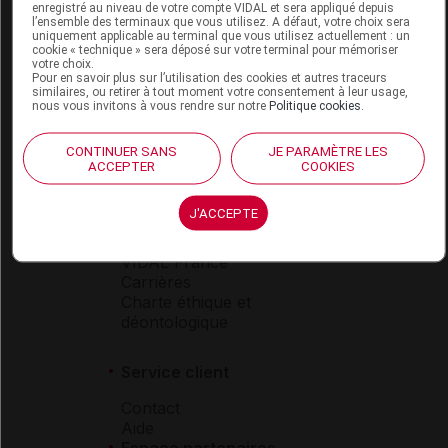
Espace produit
enregistré au niveau de votre compte VIDAL et sera appliqué depuis
l’ensemble des terminaux que vous utilisez. A défaut, votre choix sera
uniquement applicable au terminal que vous utilisez actuellement : un
Boutique
cookie « technique » sera déposé sur votre terminal pour mémoriser
VIDAL Expert
votre choix.
Pour en savoir plus sur l’utilisation des cookies et autres traceurs
VIDAL Hoptimal
similaires, ou retirer à tout moment votre consentement à leur usage,
eVIDAL
nous vous invitons à vous rendre sur notre
Politique cookies
.
VIDAL Mobile
VIDAL widget
CONTINUER SANS
JE PARAMÈTRE LES
VIDAL Sécurisation
ACCEPTER
COOKIES
VIDAL e-Services
Espace institutionnel
J'ACCEPTE
Qui sommes-nous ?
VIDAL France
Carrières
Charte éthique et
déontologique
Service client
Contact
Aide
Espace partenaires