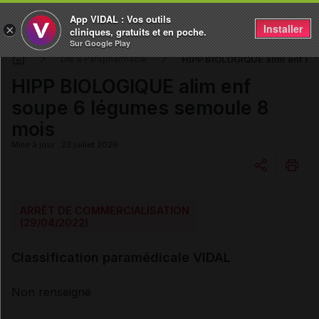
App VIDAL : Vos outils
Installer
×
cliniques, gratuits et en poche.
Sur Google Play
HIPP BIOLOGIQUE alim enf so
DM & Parapharmacie
HIPP BIOLOGIQUE alim enf
soupe 6 légumes semoule 8
mois
Mise à jour : 23 juillet 2026
Copier l'url
ARRÊT DE COMMERCIALISATION
(29/04/2022)
Email
Classification paramédicale VIDAL
Non renseigné