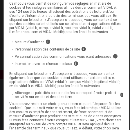
Laboratoire
Ce module vous permet de configurer vos réglages en matière de
cookies et technologies similaires afin de décider comment VIDAL et
ses 124 sociétés tierces
effectuent des opérations de lecture et/ou
d’écriture d’informations au sein des terminaux que vous utilisez. En
Hipp France
cliquant sur le bouton « J’accepte » ci-dessous, vous consentez à ce
que des cookies soient utilisés sur certains sites et applications édités
par VIDAL (vidal.fr, campus.vidal.fr, hoptimal.vidal.fr, evidal.vidal.fr,
Voir la fiche laboratoire
fr.m3manabu.com et VIDAL Mobile) pour les finalités suivantes :
Mesure d’audience
i
Personnalisation des contenus de ce site
i
Personnalisation des communications vous étant adressées
i
Interaction avec les réseaux sociaux
i
En cliquant sur le bouton « J’accepte » ci-dessous, vous consentez
également à ce que des cookies soient utilisés sur certains sites et
applications édités par VIDAL(vidal.fr, campus.vidal.fr, hoptimal.vidal.fr,
evidal.vidal.fr et VIDAL Mobile) pour les finalités suivantes :
Affichage de publicités personnalisées par rapport à votre profil et
i
activités sur ce site et des sites tiers
Vous pouvez réaliser un choix granulaire en cliquant "Je paramètre les
cookies". Quel que soit votre choix, vous êtes informé que VIDAL utilise
des cookies exemptés de consentement, de fonctionnement et de
mesure d'audience pour produire des statistiques de visites anonymes.
Espace produit
Si vous êtes connecté à votre compte utilisateur VIDAL, votre choix sera
enregistré au niveau de votre compte VIDAL et sera appliqué depuis
Boutique
l’ensemble des terminaux que vous utilisez. A défaut, votre choix sera