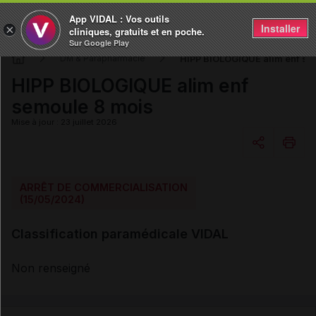
App VIDAL : Vos outils
Installer
×
cliniques, gratuits et en poche.
Sur Google Play
HIPP BIOLOGIQUE alim enf se
DM & Parapharmacie
HIPP BIOLOGIQUE alim enf
semoule 8 mois
Mise à jour : 23 juillet 2026
Copier l'url
ARRÊT DE COMMERCIALISATION
(15/05/2024)
Email
Classification paramédicale VIDAL
Non renseigné