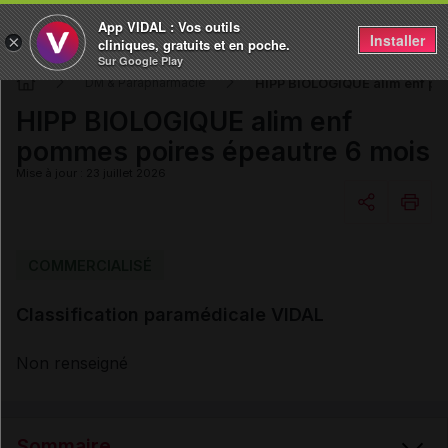
App VIDAL : Vos outils
Installer
×
cliniques, gratuits et en poche.
Sur Google Play
HIPP BIOLOGIQUE alim enf po
DM & Parapharmacie
HIPP BIOLOGIQUE alim enf
pommes poires épeautre 6 mois
Mise à jour : 23 juillet 2026
Copier l'url
COMMERCIALISÉ
Classification paramédicale VIDAL
Email
Non renseigné
Sommaire