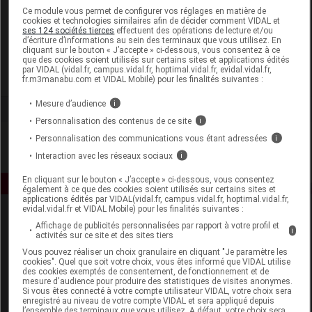
Laboratoire
Ce module vous permet de configurer vos réglages en matière de
cookies et technologies similaires afin de décider comment VIDAL et
ses 124 sociétés tierces
effectuent des opérations de lecture et/ou
d’écriture d’informations au sein des terminaux que vous utilisez. En
Hipp France
cliquant sur le bouton « J’accepte » ci-dessous, vous consentez à ce
que des cookies soient utilisés sur certains sites et applications édités
par VIDAL (vidal.fr, campus.vidal.fr, hoptimal.vidal.fr, evidal.vidal.fr,
Voir la fiche laboratoire
fr.m3manabu.com et VIDAL Mobile) pour les finalités suivantes :
Mesure d’audience
i
Personnalisation des contenus de ce site
i
Personnalisation des communications vous étant adressées
i
Interaction avec les réseaux sociaux
i
En cliquant sur le bouton « J’accepte » ci-dessous, vous consentez
également à ce que des cookies soient utilisés sur certains sites et
applications édités par VIDAL(vidal.fr, campus.vidal.fr, hoptimal.vidal.fr,
evidal.vidal.fr et VIDAL Mobile) pour les finalités suivantes :
Affichage de publicités personnalisées par rapport à votre profil et
i
activités sur ce site et des sites tiers
Vous pouvez réaliser un choix granulaire en cliquant "Je paramètre les
cookies". Quel que soit votre choix, vous êtes informé que VIDAL utilise
des cookies exemptés de consentement, de fonctionnement et de
mesure d'audience pour produire des statistiques de visites anonymes.
Espace produit
Si vous êtes connecté à votre compte utilisateur VIDAL, votre choix sera
enregistré au niveau de votre compte VIDAL et sera appliqué depuis
Boutique
l’ensemble des terminaux que vous utilisez. A défaut, votre choix sera