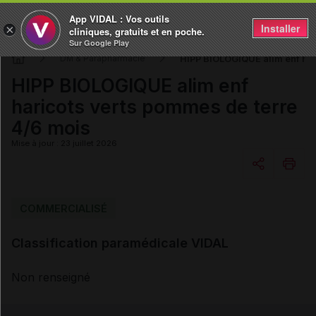
App VIDAL : Vos outils
Installer
×
cliniques, gratuits et en poche.
Sur Google Play
HIPP BIOLOGIQUE alim enf har
DM & Parapharmacie
HIPP BIOLOGIQUE alim enf
haricots verts pommes de terre
4/6 mois
Mise à jour : 23 juillet 2026
Copier l'url
COMMERCIALISÉ
Classification paramédicale VIDAL
Email
Non renseigné