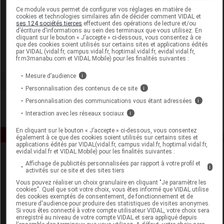
Laboratoire
Ce module vous permet de configurer vos réglages en matière de
cookies et technologies similaires afin de décider comment VIDAL et
ses 124 sociétés tierces
effectuent des opérations de lecture et/ou
d’écriture d’informations au sein des terminaux que vous utilisez. En
Hipp France
cliquant sur le bouton « J’accepte » ci-dessous, vous consentez à ce
que des cookies soient utilisés sur certains sites et applications édités
par VIDAL (vidal.fr, campus.vidal.fr, hoptimal.vidal.fr, evidal.vidal.fr,
Voir la fiche laboratoire
fr.m3manabu.com et VIDAL Mobile) pour les finalités suivantes :
Mesure d’audience
i
Personnalisation des contenus de ce site
i
Personnalisation des communications vous étant adressées
i
Interaction avec les réseaux sociaux
i
En cliquant sur le bouton « J’accepte » ci-dessous, vous consentez
également à ce que des cookies soient utilisés sur certains sites et
applications édités par VIDAL(vidal.fr, campus.vidal.fr, hoptimal.vidal.fr,
evidal.vidal.fr et VIDAL Mobile) pour les finalités suivantes :
Affichage de publicités personnalisées par rapport à votre profil et
i
activités sur ce site et des sites tiers
Vous pouvez réaliser un choix granulaire en cliquant "Je paramètre les
cookies". Quel que soit votre choix, vous êtes informé que VIDAL utilise
des cookies exemptés de consentement, de fonctionnement et de
mesure d'audience pour produire des statistiques de visites anonymes.
Espace produit
Si vous êtes connecté à votre compte utilisateur VIDAL, votre choix sera
enregistré au niveau de votre compte VIDAL et sera appliqué depuis