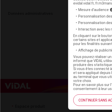
evidal.vidal.fr, fr.m3man
Mesure d’audience
HIPP BIOLOGI
Données administratives
Personnalisation des
mois 4Pots
Personnalisation de
Interaction avec les
Code EAN
En cliquant sur le bout
certains sites et applica
Labo. Distributeu
pour les finalités suivan
Remboursement
Affichage de publicité
Vous pouvez réaliser un 
informé que VIDAL util
produire des statistiqu
Si vous êtes connecté à
et sera appliqué depuis 
au terminal que vous ut
votre choix.
Pour en savoir plus sur l
consentement à leur usa
CONTINUER SANS A
Espace produit
Espace 