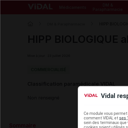
DM &
Médicaments
Parapharmacie
HIPP BIOLOGIQ
DM & Parapharmacie
HIPP BIOLOGIQUE alim
Mise à jour : 23 juillet 2026
COMMERCIALISÉ
Classification paramédicale VIDAL
Vidal res
Non renseigné
Ce module vous permet d
comment VIDAL et
ses 
Données ad
sein des terminaux que v
Sommaire
cookies soient utilisés s