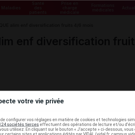
Santé
Prise en
Formations
Maladies
des
charge
Actual
médicales
patients
médicale
UE alim enf diversification fruits 4/6 mois
 enf diversification frui
pecte votre vie privée
e configurer vos réglages en matière de cookies et technologies simil
124 sociétés tierces
effectuent des opérations de lecture et/ou d’écr
ministratives
ous utilisez. En cliquant sur le bouton « J’accepte » ci-dessous, vou
ur certains sites et applications édités par VIDAL (vidal.fr, campus.vidal.