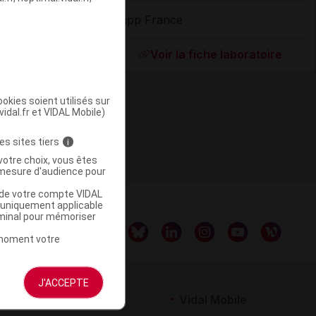
Hipp France
ommercialisé
Voir la fiche laboratoire
okies soient utilisés sur
vidal.fr et VIDAL Mobile)
es sites tiers
i
votre choix, vous êtes
mesure d'audience pour
u de votre compte VIDAL
a uniquement applicable
rminal pour mémoriser
t moment votre
J'ACCEPTE
rtenaires
Vidal Mobile