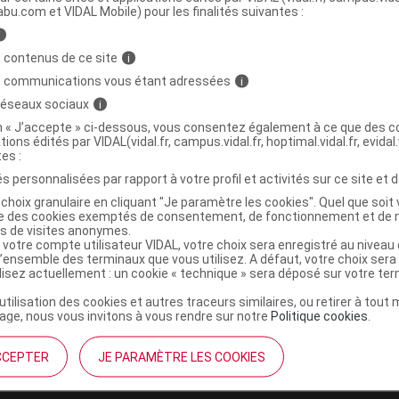
abu.com et VIDAL Mobile) pour les finalités suivantes :
i
QUE Aliment infant diversification fruits 4/6
C
 contenus de ce site
i
/125g
s communications vous étant adressées
i
 réseaux sociaux
i
4062300201781
on « J’accepte » ci-dessous, vous consentez également à ce que des co
tions édités par VIDAL(vidal.fr, campus.vidal.fr, hoptimal.vidal.fr, evidal.
r
Hipp France
tes :
NR
s personnalisées par rapport à votre profil et activités sur ce site et d
choix granulaire en cliquant "Je paramètre les cookies". Quel que soit 
ise des cookies exemptés de consentement, de fonctionnement et de 
es de visites anonymes.
 votre compte utilisateur VIDAL, votre choix sera enregistré au nivea
l’ensemble des terminaux que vous utilisez. A défaut, votre choix ser
ilisez actuellement : un cookie « technique » sera déposé sur votre te
’utilisation des cookies et autres traceurs similaires, ou retirer à tou
ge, nous vous invitons à vous rendre sur notre
Politique cookies
.
CCEPTER
JE PARAMÈTRE LES COOKIES
institutionnel
Espace pa