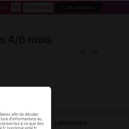
ités
S'inscrire
Se connecter
Rechercher
ts 4/6 mois
Copier l'url
Email
aires afin de décider
iture d’informations au
Laboratoire
s consentez à ce que des
fr, hoptimal.vidal.fr,