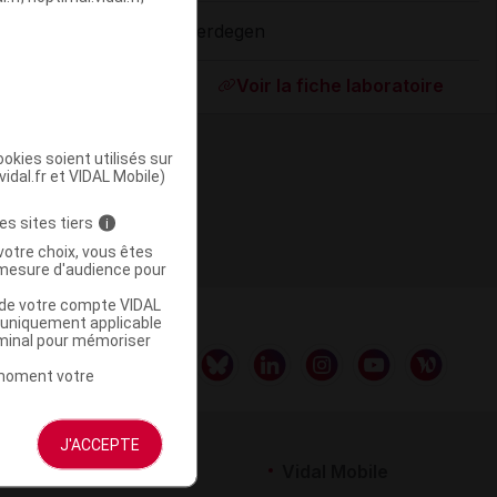
Herdegen
ommercialisé
Voir la fiche laboratoire
okies soient utilisés sur
vidal.fr et VIDAL Mobile)
es sites tiers
i
votre choix, vous êtes
mesure d'audience pour
u de votre compte VIDAL
a uniquement applicable
rminal pour mémoriser
t moment votre
J'ACCEPTE
rtenaires
Vidal Mobile