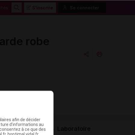
ités
S'inscrire
Se connecter
Rechercher
arde robe
Copier l'url
Email
aires afin de décider
iture d’informations au
Laboratoire
s consentez à ce que des
fr, hoptimal.vidal.fr,