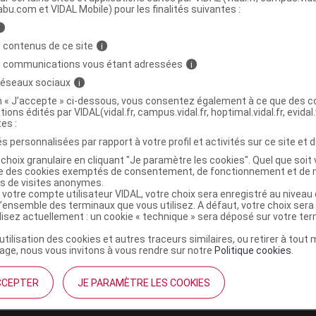
abu.com et VIDAL Mobile) pour les finalités suivantes :
i
PEN assise percée pour chaise garde robe
C
 contenus de ce site
i
s communications vous étant adressées
i
 réseaux sociaux
i
3701127713404
on « J’accepte » ci-dessous, vous consentez également à ce que des co
tions édités par VIDAL(vidal.fr, campus.vidal.fr, hoptimal.vidal.fr, evidal.
r
Herdegen
tes :
NR
s personnalisées par rapport à votre profil et activités sur ce site et d
choix granulaire en cliquant "Je paramètre les cookies". Quel que soit 
ise des cookies exemptés de consentement, de fonctionnement et de 
es de visites anonymes.
 votre compte utilisateur VIDAL, votre choix sera enregistré au nivea
l’ensemble des terminaux que vous utilisez. A défaut, votre choix ser
ilisez actuellement : un cookie « technique » sera déposé sur votre te
’utilisation des cookies et autres traceurs similaires, ou retirer à tou
ge, nous vous invitons à vous rendre sur notre
Politique cookies
.
CCEPTER
JE PARAMÈTRE LES COOKIES
institutionnel
Espace pa