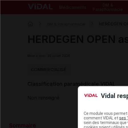
DM &
Médicaments
Parapharmacie
HERDEGEN OPE
DM & Parapharmacie
HERDEGEN OPEN assi
Mise à jour : 23 juillet 2026
COMMERCIALISÉ
Classification paramédicale VIDAL
Vidal res
Non renseigné
Ce module vous permet d
comment VIDAL et
ses 
Données ad
sein des terminaux que v
Sommaire
cookies soient utilisés s