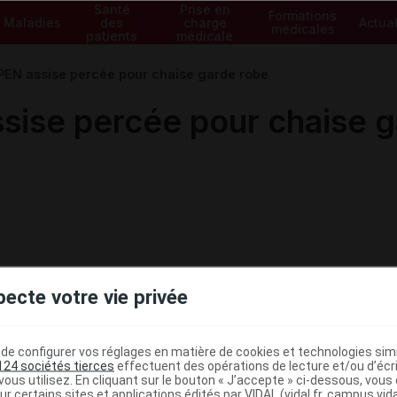
Santé
Prise en
Formations
Maladies
des
charge
Actual
médicales
patients
médicale
N assise percée pour chaise garde robe
se percée pour chaise g
pecte votre vie privée
e configurer vos réglages en matière de cookies et technologies simil
124 sociétés tierces
effectuent des opérations de lecture et/ou d’écr
ministratives
ous utilisez. En cliquant sur le bouton « J’accepte » ci-dessous, vou
ur certains sites et applications édités par VIDAL (vidal.fr, campus.vidal.