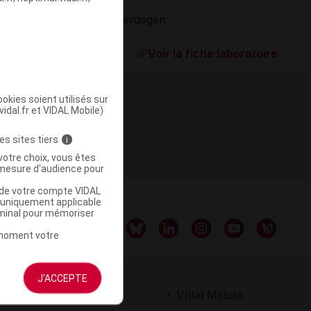
Herdegen
ommercialisé
Voir la fiche laboratoire
okies soient utilisés sur
vidal.fr et VIDAL Mobile)
es sites tiers
i
votre choix, vous êtes
mesure d'audience pour
u de votre compte VIDAL
a uniquement applicable
rminal pour mémoriser
t moment votre
J'ACCEPTE
rtenaires
Vidal Mobile