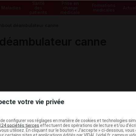
Santé
Prise en
Formations
Maladies
des
charge
Actual
médicales
patients
médicale
bout déambulateur canne
éambulateur canne
pecte votre vie privée
e configurer vos réglages en matière de cookies et technologies simil
124 sociétés tierces
effectuent des opérations de lecture et/ou d’écr
ministratives
ous utilisez. En cliquant sur le bouton « J’accepte » ci-dessous, vou
ur certains sites et applications édités par VIDAL (vidal.fr, campus.vidal.