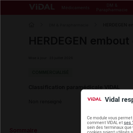
DM &
Médicaments
Parapharmacie
HERDEGEN em
DM & Parapharmacie
HERDEGEN embout d
Mise à jour : 23 juillet 2026
COMMERCIALISÉ
Classification paramédicale VIDAL
Vidal res
Non renseigné
Ce module vous permet d
comment VIDAL et
ses 
Données ad
sein des terminaux que v
Sommaire
cookies soient utilisés s