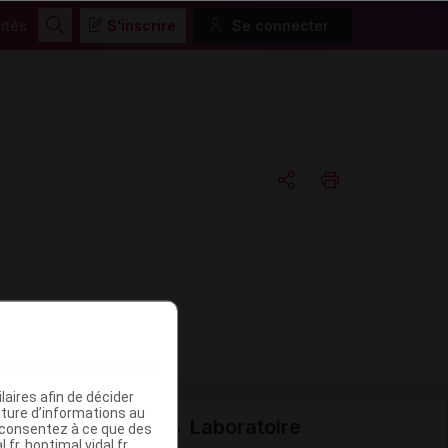
ités
S'inscrire
Se connecter
Rechercher
Copier l'url
Email
aires afin de décider
iture d’informations au
Laboratoire
s consentez à ce que des
fr, hoptimal.vidal.fr,