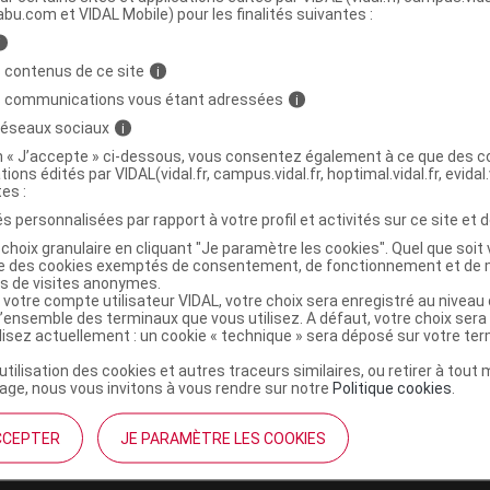
abu.com et VIDAL Mobile) pour les finalités suivantes :
i
mbout déambulateur canne gris 19mm
C
 contenus de ce site
i
s communications vous étant adressées
i
3401048893291
 réseaux sociaux
i
3701127708271
on « J’accepte » ci-dessous, vous consentez également à ce que des co
tions édités par VIDAL(vidal.fr, campus.vidal.fr, hoptimal.vidal.fr, evidal.
r
Locapharm
tes :
NR
s personnalisées par rapport à votre profil et activités sur ce site et d
choix granulaire en cliquant "Je paramètre les cookies". Quel que soit 
ise des cookies exemptés de consentement, de fonctionnement et de 
es de visites anonymes.
 votre compte utilisateur VIDAL, votre choix sera enregistré au nivea
l’ensemble des terminaux que vous utilisez. A défaut, votre choix ser
ilisez actuellement : un cookie « technique » sera déposé sur votre te
’utilisation des cookies et autres traceurs similaires, ou retirer à tou
ge, nous vous invitons à vous rendre sur notre
Politique cookies
.
CCEPTER
JE PARAMÈTRE LES COOKIES
institutionnel
Espace pa