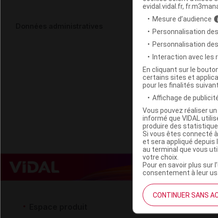
evidal.vidal.fr, fr.m3man
Mesure d’audience
HERDEGEN E
Données administratives
Personnalisation des
Personnalisation de
Code 13
Interaction avec les
Code EAN
En cliquant sur le bout
certains sites et applica
Labo. Distributeu
pour les finalités suivan
Remboursement
Affichage de publicité
Vous pouvez réaliser un 
informé que VIDAL util
produire des statistiqu
Si vous êtes connecté à
et sera appliqué depuis 
au terminal que vous ut
votre choix.
Pour en savoir plus sur l
consentement à leur usa
CONTINUER SANS A
Espace produit
Espace 