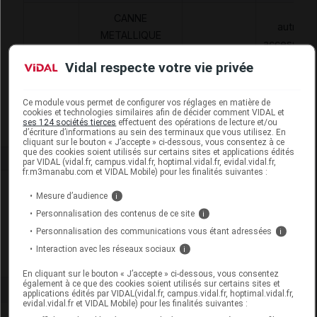
CANNE
autres
METALLIQUE
accessoire
REGL., + APPUI
6238091
AAD
de
Vidal respecte votre vie privée
ANTEBRACH OU
traitement 
POIGNET EN T,
domicile
ACHAT,HERDEGEN
Ce module vous permet de configurer vos réglages en matière de
cookies et technologies similaires afin de décider comment VIDAL et
ses 124 sociétés tierces
effectuent des opérations de lecture et/ou
d’écriture d’informations au sein des terminaux que vous utilisez. En
cliquant sur le bouton « J’accepte » ci-dessous, vous consentez à ce
que des cookies soient utilisés sur certains sites et applications édités
par VIDAL (vidal.fr, campus.vidal.fr, hoptimal.vidal.fr, evidal.vidal.fr,
fr.m3manabu.com et VIDAL Mobile) pour les finalités suivantes :
Laboratoire
Mesure d’audience
i
Personnalisation des contenus de ce site
i
Herdegen
Personnalisation des communications vous étant adressées
i
Interaction avec les réseaux sociaux
i
Voir la fiche laboratoire
En cliquant sur le bouton « J’accepte » ci-dessous, vous consentez
également à ce que des cookies soient utilisés sur certains sites et
applications édités par VIDAL(vidal.fr, campus.vidal.fr, hoptimal.vidal.fr,
evidal.vidal.fr et VIDAL Mobile) pour les finalités suivantes :