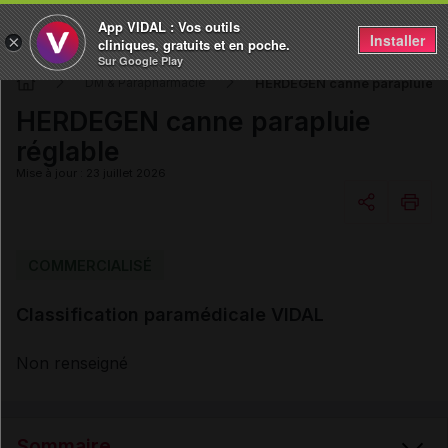
App VIDAL : Vos outils
Installer
×
cliniques, gratuits et en poche.
Sur Google Play
HERDEGEN canne parapluie ré
DM & Parapharmacie
HERDEGEN canne parapluie
réglable
Mise à jour : 23 juillet 2026
Copier l'url
COMMERCIALISÉ
Classification paramédicale VIDAL
Email
Non renseigné
Sommaire