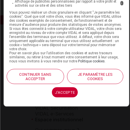
Affichage de publicités personnalisées par rapport à votre profil et
i
activités sur ce site et des sites tiers
Vous pouvez réaliser un choix granulaire en cliquant "Je paramètre les
cookies". Quel que soit votre choix, vous êtes informé que VIDAL utilise
des cookies exemptés de consentement, de fonctionnement et de
mesure d'audience pour produire des statistiques de visites anonymes.
Si vous êtes connecté à votre compte utilisateur VIDAL, votre choix sera
enregistré au niveau de votre compte VIDAL et sera appliqué depuis
l’ensemble des terminaux que vous utilisez. A défaut, votre choix sera
uniquement applicable au terminal que vous utilisez actuellement : un
cookie « technique » sera déposé sur votre terminal pour mémoriser
votre choix.
Pour en savoir plus sur l’utilisation des cookies et autres traceurs
similaires, ou retirer à tout moment votre consentement à leur usage,
nous vous invitons à vous rendre sur notre
Politique cookies
.
Espace produit
Boutique
CONTINUER SANS
JE PARAMÈTRE LES
VIDAL Expert
ACCEPTER
COOKIES
VIDAL Hoptimal
eVIDAL
J'ACCEPTE
VIDAL Mobile
VIDAL widget
VIDAL Sécurisation
VIDAL e-Services
Espace institutionnel
Qui sommes-nous ?