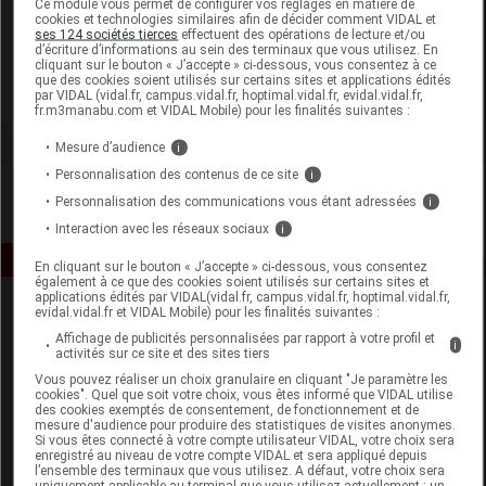
Ce module vous permet de configurer vos réglages en matière de
cookies et technologies similaires afin de décider comment VIDAL et
ses 124 sociétés tierces
effectuent des opérations de lecture et/ou
Herbiolys
d’écriture d’informations au sein des terminaux que vous utilisez. En
cliquant sur le bouton « J’accepte » ci-dessous, vous consentez à ce
que des cookies soient utilisés sur certains sites et applications édités
Voir la fiche laboratoire
par VIDAL (vidal.fr, campus.vidal.fr, hoptimal.vidal.fr, evidal.vidal.fr,
fr.m3manabu.com et VIDAL Mobile) pour les finalités suivantes :
Mesure d’audience
i
Personnalisation des contenus de ce site
i
Personnalisation des communications vous étant adressées
i
Interaction avec les réseaux sociaux
i
En cliquant sur le bouton « J’accepte » ci-dessous, vous consentez
également à ce que des cookies soient utilisés sur certains sites et
applications édités par VIDAL(vidal.fr, campus.vidal.fr, hoptimal.vidal.fr,
evidal.vidal.fr et VIDAL Mobile) pour les finalités suivantes :
Affichage de publicités personnalisées par rapport à votre profil et
i
activités sur ce site et des sites tiers
Vous pouvez réaliser un choix granulaire en cliquant "Je paramètre les
cookies". Quel que soit votre choix, vous êtes informé que VIDAL utilise
des cookies exemptés de consentement, de fonctionnement et de
Espace produit
mesure d'audience pour produire des statistiques de visites anonymes.
Si vous êtes connecté à votre compte utilisateur VIDAL, votre choix sera
enregistré au niveau de votre compte VIDAL et sera appliqué depuis
Boutique
l’ensemble des terminaux que vous utilisez. A défaut, votre choix sera
VIDAL Expert
uniquement applicable au terminal que vous utilisez actuellement : un