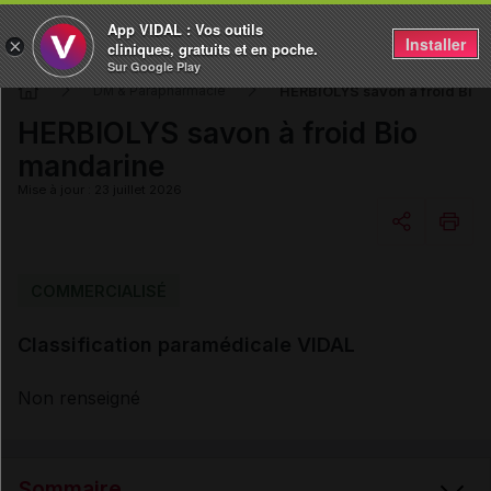
App VIDAL : Vos outils
Installer
×
cliniques, gratuits et en poche.
Sur Google Play
HERBIOLYS savon à froid Bio
DM & Parapharmacie
HERBIOLYS savon à froid Bio
mandarine
Mise à jour : 23 juillet 2026
Copier l'url
COMMERCIALISÉ
Classification paramédicale VIDAL
Email
Non renseigné
Sommaire