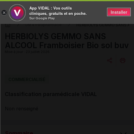
App VIDAL : Vos outils
Installer
×
cliniques, gratuits et en poche.
Sur Google Play
HERBIOLYS GEMMO SANS ALCOO
DM & Parapharmacie
HERBIOLYS GEMMO SANS
ALCOOL Framboisier Bio sol buv
Mise à jour : 23 juillet 2026
Copier l'url
COMMERCIALISÉ
Classification paramédicale VIDAL
Email
Non renseigné
Sommaire