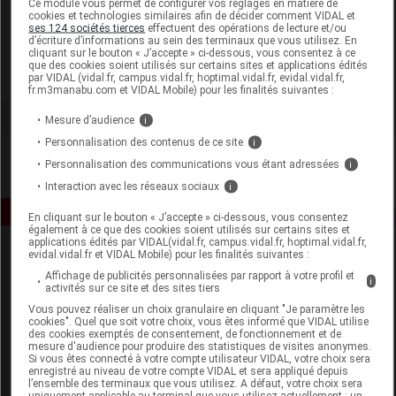
Ce module vous permet de configurer vos réglages en matière de
cookies et technologies similaires afin de décider comment VIDAL et
ses 124 sociétés tierces
effectuent des opérations de lecture et/ou
Herbiolys
d’écriture d’informations au sein des terminaux que vous utilisez. En
cliquant sur le bouton « J’accepte » ci-dessous, vous consentez à ce
que des cookies soient utilisés sur certains sites et applications édités
Voir la fiche laboratoire
par VIDAL (vidal.fr, campus.vidal.fr, hoptimal.vidal.fr, evidal.vidal.fr,
fr.m3manabu.com et VIDAL Mobile) pour les finalités suivantes :
Mesure d’audience
i
Personnalisation des contenus de ce site
i
Personnalisation des communications vous étant adressées
i
Interaction avec les réseaux sociaux
i
En cliquant sur le bouton « J’accepte » ci-dessous, vous consentez
également à ce que des cookies soient utilisés sur certains sites et
applications édités par VIDAL(vidal.fr, campus.vidal.fr, hoptimal.vidal.fr,
evidal.vidal.fr et VIDAL Mobile) pour les finalités suivantes :
Affichage de publicités personnalisées par rapport à votre profil et
i
activités sur ce site et des sites tiers
Vous pouvez réaliser un choix granulaire en cliquant "Je paramètre les
cookies". Quel que soit votre choix, vous êtes informé que VIDAL utilise
des cookies exemptés de consentement, de fonctionnement et de
Espace produit
mesure d'audience pour produire des statistiques de visites anonymes.
Si vous êtes connecté à votre compte utilisateur VIDAL, votre choix sera
enregistré au niveau de votre compte VIDAL et sera appliqué depuis
Boutique
l’ensemble des terminaux que vous utilisez. A défaut, votre choix sera
VIDAL Expert
uniquement applicable au terminal que vous utilisez actuellement : un