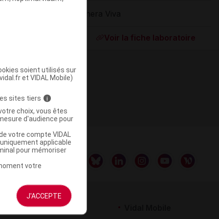
Thera Viva
ommercialisé
Voir la fiche laboratoire
okies soient utilisés sur
vidal.fr et VIDAL Mobile)
es sites tiers
i
votre choix, vous êtes
mesure d'audience pour
u de votre compte VIDAL
a uniquement applicable
rminal pour mémoriser
t moment votre
J'ACCEPTE
rtenaires
Vidal Mobile