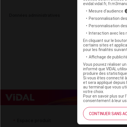
evidal.vidal.fr, fr.m3man
Mesure d’audience
HERBES ET T
Données administratives
Personnalisation des
Fl/50ml
Personnalisation de
Interaction avec les
Code EAN
En cliquant sur le bout
certains sites et applica
Labo. Distributeu
pour les finalités suivan
Remboursement
Affichage de publicité
Vous pouvez réaliser un 
informé que VIDAL util
produire des statistiqu
Si vous êtes connecté à
et sera appliqué depuis 
au terminal que vous ut
votre choix.
Pour en savoir plus sur l
consentement à leur usa
CONTINUER SANS A
Espace produit
Espace 