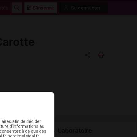
ités
S'inscrire
Se connecter
Rechercher
arotte
Copier l'url
Email
aires afin de décider
iture d’informations au
Laboratoire
s consentez à ce que des
fr, hoptimal.vidal.fr,