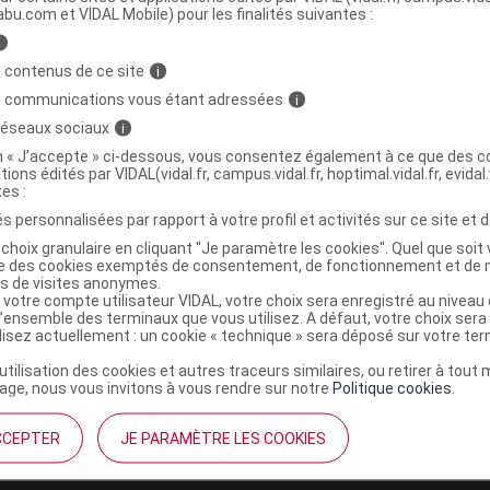
abu.com et VIDAL Mobile) pour les finalités suivantes :
i
RADITIONS Macérat huileux bio Carotte
C
 contenus de ce site
i
s communications vous étant adressées
i
 réseaux sociaux
i
3700006500043
on « J’accepte » ci-dessous, vous consentez également à ce que des co
tions édités par VIDAL(vidal.fr, campus.vidal.fr, hoptimal.vidal.fr, evidal.
r
Thera Viva
tes :
NR
s personnalisées par rapport à votre profil et activités sur ce site et d
choix granulaire en cliquant "Je paramètre les cookies". Quel que soit 
ise des cookies exemptés de consentement, de fonctionnement et de 
es de visites anonymes.
 votre compte utilisateur VIDAL, votre choix sera enregistré au nivea
l’ensemble des terminaux que vous utilisez. A défaut, votre choix ser
ilisez actuellement : un cookie « technique » sera déposé sur votre te
’utilisation des cookies et autres traceurs similaires, ou retirer à tou
ge, nous vous invitons à vous rendre sur notre
Politique cookies
.
CCEPTER
JE PARAMÈTRE LES COOKIES
institutionnel
Espace pa