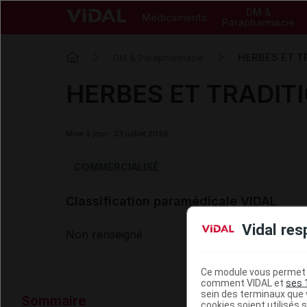
DM &
Médicaments
Parapharmacie
HERBES ET TR
DM & Parapharmacie
HERBES ET TRADITIO
Mise à jour : 23 juillet 2026
COMMERCIALISÉ
Classification paramédicale VIDAL
Vidal res
Non renseigné
Ce module vous permet d
comment VIDAL et
ses 
Données ad
sein des terminaux que v
Sommaire
cookies soient utilisés s