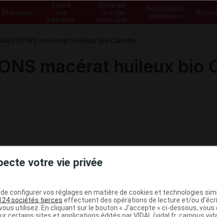
Santé
Prise en
Formations
Maladies
des
charge
Actual
médicales
patients
médicale
ADITIONS macérat huileux bio Carotte
NS macérat huileux bio C
pecte votre vie privée
e configurer vos réglages en matière de cookies et technologies simil
124 sociétés tierces
effectuent des opérations de lecture et/ou d’écr
ministratives
ous utilisez. En cliquant sur le bouton « J’accepte » ci-dessous, vou
ur certains sites et applications édités par VIDAL (vidal.fr, campus.vidal.