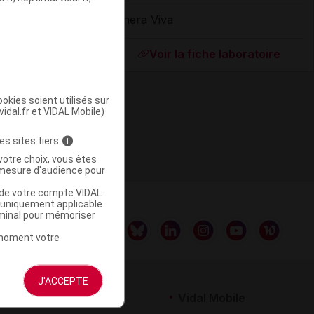
Thera Viva
ommercialisé
Voir la fiche laboratoire
okies soient utilisés sur
vidal.fr et VIDAL Mobile)
es sites tiers
i
votre choix, vous êtes
mesure d'audience pour
u de votre compte VIDAL
a uniquement applicable
rminal pour mémoriser
t moment votre
J'ACCEPTE
rtenaires
Vidal Mobile