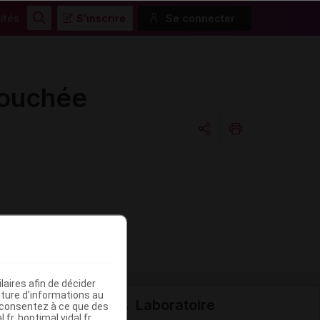
ités
S'inscrire
Se connecter
Rechercher
couchée
Copier l'url
Email
aires afin de décider
iture d’informations au
Laboratoire
s consentez à ce que des
fr, hoptimal.vidal.fr,