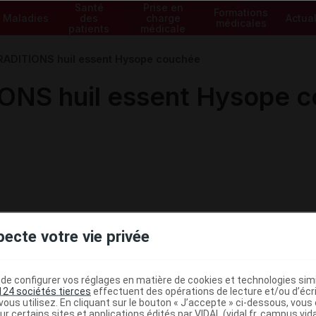
Santé
Prise en
Formations
Maladies
des
charge
Actual
médicales
patients
médicale
ADITIONS huil essent Hysope couchée
ONS huil essent Hysope 
pecte votre vie privée
e configurer vos réglages en matière de cookies et technologies simil
124 sociétés tierces
effectuent des opérations de lecture et/ou d’écr
ministratives
ous utilisez. En cliquant sur le bouton « J’accepte » ci-dessous, vou
ur certains sites et applications édités par VIDAL (vidal.fr, campus.vidal.