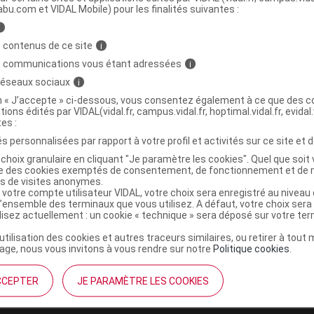
abu.com et VIDAL Mobile) pour les finalités suivantes :
i
TRADITIONS huil essent Hysope couchée
C
 contenus de ce site
i
s communications vous étant adressées
i
 réseaux sociaux
i
3700006503082
on « J’accepte » ci-dessous, vous consentez également à ce que des co
tions édités par VIDAL(vidal.fr, campus.vidal.fr, hoptimal.vidal.fr, evidal.
r
Thera Viva
tes :
NR
s personnalisées par rapport à votre profil et activités sur ce site et d
choix granulaire en cliquant "Je paramètre les cookies". Quel que soit 
ise des cookies exemptés de consentement, de fonctionnement et de 
es de visites anonymes.
 votre compte utilisateur VIDAL, votre choix sera enregistré au nivea
l’ensemble des terminaux que vous utilisez. A défaut, votre choix ser
ilisez actuellement : un cookie « technique » sera déposé sur votre te
’utilisation des cookies et autres traceurs similaires, ou retirer à tou
ge, nous vous invitons à vous rendre sur notre
Politique cookies
.
CCEPTER
JE PARAMÈTRE LES COOKIES
institutionnel
Espace pa