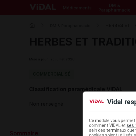
DM &
Médicaments
Parapharmacie
HERBES ET TR
DM & Parapharmacie
HERBES ET TRADITI
Mise à jour : 23 juillet 2026
COMMERCIALISÉ
Classification paramédicale VIDAL
Vidal res
Non renseigné
Ce module vous permet d
comment VIDAL et
ses 
Données ad
sein des terminaux que v
Sommaire
cookies soient utilisés s