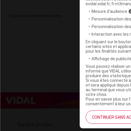
evidal.vidal.fr, fr.m3man
Mesure d’audience
HERBES ET 
Données administratives
Personnalisation des
Fl/5ml
Personnalisation de
Interaction avec les
Code EAN
En cliquant sur le bout
certains sites et applica
Labo. Distributeu
pour les finalités suivan
Remboursement
Affichage de publicité
Vous pouvez réaliser un 
informé que VIDAL util
produire des statistiqu
Si vous êtes connecté à
et sera appliqué depuis 
au terminal que vous ut
votre choix.
Pour en savoir plus sur l
consentement à leur usa
CONTINUER SANS A
Espace produit
Espace 