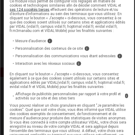
Ce module vous permet de configurer vos réglages en matière de
cookies et technologies similaires afin de décider comment VIDAL et
ses 124 sociétés tierces
effectuent des opérations de lecture et/ou
Thera Viva
d’écriture d’informations au sein des terminaux que vous utilisez. En
cliquant sur le bouton « J’accepte » ci-dessous, vous consentez à ce
que des cookies soient utilisés sur certains sites et applications édités
Voir la fiche laboratoire
par VIDAL (vidal.fr, campus.vidal.fr, hoptimal.vidal.fr, evidal.vidal.fr,
fr.m3manabu.com et VIDAL Mobile) pour les finalités suivantes :
Mesure d’audience
i
Personnalisation des contenus de ce site
i
Personnalisation des communications vous étant adressées
i
Interaction avec les réseaux sociaux
i
En cliquant sur le bouton « J’accepte » ci-dessous, vous consentez
également à ce que des cookies soient utilisés sur certains sites et
applications édités par VIDAL(vidal.fr, campus.vidal.fr, hoptimal.vidal.fr,
evidal.vidal.fr et VIDAL Mobile) pour les finalités suivantes :
Affichage de publicités personnalisées par rapport à votre profil et
i
activités sur ce site et des sites tiers
Vous pouvez réaliser un choix granulaire en cliquant "Je paramètre les
cookies". Quel que soit votre choix, vous êtes informé que VIDAL utilise
des cookies exemptés de consentement, de fonctionnement et de
Espace produit
mesure d'audience pour produire des statistiques de visites anonymes.
Si vous êtes connecté à votre compte utilisateur VIDAL, votre choix sera
enregistré au niveau de votre compte VIDAL et sera appliqué depuis
Boutique
l’ensemble des terminaux que vous utilisez. A défaut, votre choix sera
VIDAL Expert
uniquement applicable au terminal que vous utilisez actuellement : un