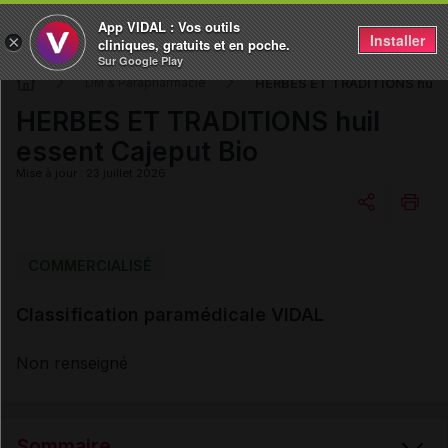
App VIDAL : Vos outils
Installer
×
cliniques, gratuits et en poche.
Sur Google Play
HERBES ET TRADITIONS huil e
DM & Parapharmacie
HERBES ET TRADITIONS huil
essent Cajeput Bio
Mise à jour : 23 juillet 2026
Copier l'url
COMMERCIALISÉ
Classification paramédicale VIDAL
Email
Non renseigné
Sommaire