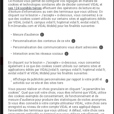
Ce module vous permet de configurer vos réglages en matière de
cookies et technologies similaires afin de décider comment VIDAL et
ses 124 sociétés tierces
effectuent des opérations de lecture et/ou
Thera Viva
d’écriture d’informations au sein des terminaux que vous utilisez. En
cliquant sur le bouton « J’accepte » ci-dessous, vous consentez à ce
que des cookies soient utilisés sur certains sites et applications édités
Voir la fiche laboratoire
par VIDAL (vidal.fr, campus.vidal.fr, hoptimal.vidal.fr, evidal.vidal.fr,
fr.m3manabu.com et VIDAL Mobile) pour les finalités suivantes :
Mesure d’audience
i
Personnalisation des contenus de ce site
i
Personnalisation des communications vous étant adressées
i
Interaction avec les réseaux sociaux
i
En cliquant sur le bouton « J’accepte » ci-dessous, vous consentez
également à ce que des cookies soient utilisés sur certains sites et
applications édités par VIDAL(vidal.fr, campus.vidal.fr, hoptimal.vidal.fr,
evidal.vidal.fr et VIDAL Mobile) pour les finalités suivantes :
Affichage de publicités personnalisées par rapport à votre profil et
i
activités sur ce site et des sites tiers
Vous pouvez réaliser un choix granulaire en cliquant "Je paramètre les
cookies". Quel que soit votre choix, vous êtes informé que VIDAL utilise
des cookies exemptés de consentement, de fonctionnement et de
Espace produit
mesure d'audience pour produire des statistiques de visites anonymes.
Si vous êtes connecté à votre compte utilisateur VIDAL, votre choix sera
enregistré au niveau de votre compte VIDAL et sera appliqué depuis
Boutique
l’ensemble des terminaux que vous utilisez. A défaut, votre choix sera
VIDAL Expert
uniquement applicable au terminal que vous utilisez actuellement : un