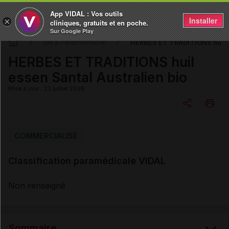
App VIDAL : Vos outils
Installer
×
cliniques, gratuits et en poche.
Sur Google Play
HERBES ET TRADITIONS huil es
DM & Parapharmacie
HERBES ET TRADITIONS huil
essen Santal Australien bio
Mise à jour : 23 juillet 2026
Copier l'url
COMMERCIALISÉ
Classification paramédicale VIDAL
Email
Non renseigné
Sommaire