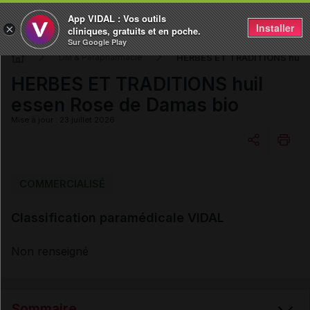
App VIDAL : Vos outils
Installer
×
cliniques, gratuits et en poche.
Sur Google Play
HERBES ET TRADITIONS huil 
DM & Parapharmacie
HERBES ET TRADITIONS huil
essen Rose de Damas bio
Mise à jour : 23 juillet 2026
Copier l'url
COMMERCIALISÉ
Classification paramédicale VIDAL
Email
Non renseigné
Sommaire