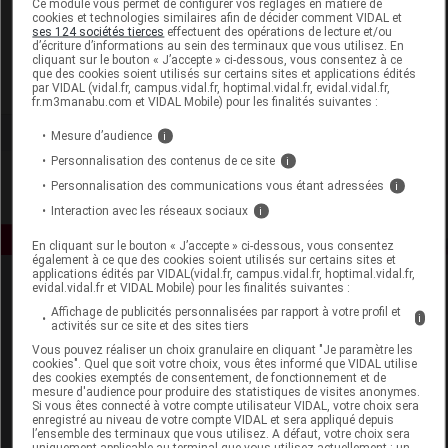
Ce module vous permet de configurer vos réglages en matière de
cookies et technologies similaires afin de décider comment VIDAL et
ses 124 sociétés tierces
effectuent des opérations de lecture et/ou
Thera Viva
d’écriture d’informations au sein des terminaux que vous utilisez. En
cliquant sur le bouton « J’accepte » ci-dessous, vous consentez à ce
que des cookies soient utilisés sur certains sites et applications édités
Voir la fiche laboratoire
par VIDAL (vidal.fr, campus.vidal.fr, hoptimal.vidal.fr, evidal.vidal.fr,
fr.m3manabu.com et VIDAL Mobile) pour les finalités suivantes :
Mesure d’audience
i
Personnalisation des contenus de ce site
i
Personnalisation des communications vous étant adressées
i
Interaction avec les réseaux sociaux
i
En cliquant sur le bouton « J’accepte » ci-dessous, vous consentez
également à ce que des cookies soient utilisés sur certains sites et
applications édités par VIDAL(vidal.fr, campus.vidal.fr, hoptimal.vidal.fr,
evidal.vidal.fr et VIDAL Mobile) pour les finalités suivantes :
Affichage de publicités personnalisées par rapport à votre profil et
i
activités sur ce site et des sites tiers
Vous pouvez réaliser un choix granulaire en cliquant "Je paramètre les
cookies". Quel que soit votre choix, vous êtes informé que VIDAL utilise
des cookies exemptés de consentement, de fonctionnement et de
Espace produit
mesure d'audience pour produire des statistiques de visites anonymes.
Si vous êtes connecté à votre compte utilisateur VIDAL, votre choix sera
enregistré au niveau de votre compte VIDAL et sera appliqué depuis
Boutique
l’ensemble des terminaux que vous utilisez. A défaut, votre choix sera
VIDAL Expert
uniquement applicable au terminal que vous utilisez actuellement : un