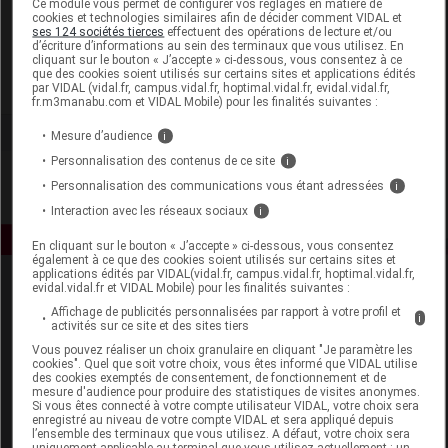
Ce module vous permet de configurer vos réglages en matière de
cookies et technologies similaires afin de décider comment VIDAL et
ses 124 sociétés tierces
effectuent des opérations de lecture et/ou
Thera Viva
d’écriture d’informations au sein des terminaux que vous utilisez. En
cliquant sur le bouton « J’accepte » ci-dessous, vous consentez à ce
que des cookies soient utilisés sur certains sites et applications édités
Voir la fiche laboratoire
par VIDAL (vidal.fr, campus.vidal.fr, hoptimal.vidal.fr, evidal.vidal.fr,
fr.m3manabu.com et VIDAL Mobile) pour les finalités suivantes :
Mesure d’audience
i
Personnalisation des contenus de ce site
i
Personnalisation des communications vous étant adressées
i
Interaction avec les réseaux sociaux
i
En cliquant sur le bouton « J’accepte » ci-dessous, vous consentez
également à ce que des cookies soient utilisés sur certains sites et
applications édités par VIDAL(vidal.fr, campus.vidal.fr, hoptimal.vidal.fr,
evidal.vidal.fr et VIDAL Mobile) pour les finalités suivantes :
Affichage de publicités personnalisées par rapport à votre profil et
i
activités sur ce site et des sites tiers
Vous pouvez réaliser un choix granulaire en cliquant "Je paramètre les
cookies". Quel que soit votre choix, vous êtes informé que VIDAL utilise
des cookies exemptés de consentement, de fonctionnement et de
Espace produit
mesure d'audience pour produire des statistiques de visites anonymes.
Si vous êtes connecté à votre compte utilisateur VIDAL, votre choix sera
enregistré au niveau de votre compte VIDAL et sera appliqué depuis
Boutique
l’ensemble des terminaux que vous utilisez. A défaut, votre choix sera
VIDAL Expert
uniquement applicable au terminal que vous utilisez actuellement : un