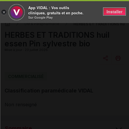
App VIDAL : Vos outils
Installer
×
cliniques, gratuits et en poche.
Sur Google Play
HERBES ET TRADITIONS huil es
DM & Parapharmacie
HERBES ET TRADITIONS huil
essen Pin sylvestre bio
Mise à jour : 23 juillet 2026
Copier l'url
COMMERCIALISÉ
Classification paramédicale VIDAL
Email
Non renseigné
Sommaire