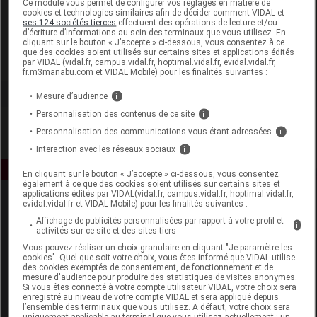
Ce module vous permet de configurer vos réglages en matière de
cookies et technologies similaires afin de décider comment VIDAL et
ses 124 sociétés tierces
effectuent des opérations de lecture et/ou
Thera Viva
d’écriture d’informations au sein des terminaux que vous utilisez. En
cliquant sur le bouton « J’accepte » ci-dessous, vous consentez à ce
que des cookies soient utilisés sur certains sites et applications édités
Voir la fiche laboratoire
par VIDAL (vidal.fr, campus.vidal.fr, hoptimal.vidal.fr, evidal.vidal.fr,
fr.m3manabu.com et VIDAL Mobile) pour les finalités suivantes :
Mesure d’audience
i
Personnalisation des contenus de ce site
i
Personnalisation des communications vous étant adressées
i
Interaction avec les réseaux sociaux
i
En cliquant sur le bouton « J’accepte » ci-dessous, vous consentez
également à ce que des cookies soient utilisés sur certains sites et
applications édités par VIDAL(vidal.fr, campus.vidal.fr, hoptimal.vidal.fr,
evidal.vidal.fr et VIDAL Mobile) pour les finalités suivantes :
Affichage de publicités personnalisées par rapport à votre profil et
i
activités sur ce site et des sites tiers
Vous pouvez réaliser un choix granulaire en cliquant "Je paramètre les
cookies". Quel que soit votre choix, vous êtes informé que VIDAL utilise
des cookies exemptés de consentement, de fonctionnement et de
Espace produit
mesure d'audience pour produire des statistiques de visites anonymes.
Si vous êtes connecté à votre compte utilisateur VIDAL, votre choix sera
enregistré au niveau de votre compte VIDAL et sera appliqué depuis
Boutique
l’ensemble des terminaux que vous utilisez. A défaut, votre choix sera
VIDAL Expert
uniquement applicable au terminal que vous utilisez actuellement : un