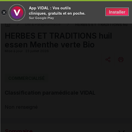
App VIDAL : Vos outils
Installer
×
cliniques, gratuits et en poche.
Sur Google Play
HERBES ET TRADITIONS huil e
DM & Parapharmacie
HERBES ET TRADITIONS huil
essen Menthe verte Bio
Mise à jour : 23 juillet 2026
Copier l'url
COMMERCIALISÉ
Classification paramédicale VIDAL
Email
Non renseigné
Sommaire