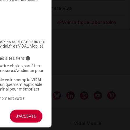
Thera Viva
ommercialisé
Voir la fiche laboratoire
okies soient utilisés sur
vidal.fr et VIDAL Mobile)
es sites tiers
i
votre choix, vous êtes
mesure d'audience pour
u de votre compte VIDAL
a uniquement applicable
rminal pour mémoriser
t moment votre
J'ACCEPTE
rtenaires
Vidal Mobile