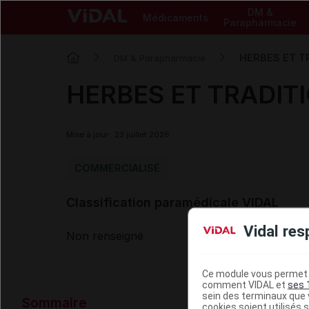
DM &
Médicaments
Parapharmacie
HERBES ET TRA
DM & Parapharmacie
HERBES ET TRADITION
Mise à jour : 23 juillet 2026
COMMERCIALISÉ
Classification paramédicale VIDAL
Vidal res
Non renseigné
Ce module vous permet d
comment VIDAL et
ses 
Données ad
sein des terminaux que v
Sommaire
cookies soient utilisés s