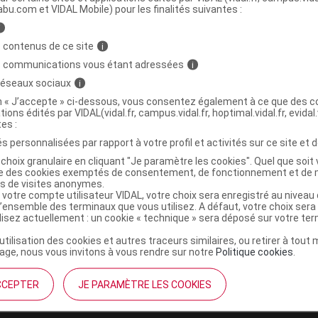
abu.com et VIDAL Mobile) pour les finalités suivantes :
i
RADITIONS huil essen Cèdre de l'Atlas bio
C
 contenus de ce site
i
s communications vous étant adressées
i
 réseaux sociaux
i
3700006514989
on « J’accepte » ci-dessous, vous consentez également à ce que des co
tions édités par VIDAL(vidal.fr, campus.vidal.fr, hoptimal.vidal.fr, evidal.
r
Thera Viva
tes :
NR
s personnalisées par rapport à votre profil et activités sur ce site et d
choix granulaire en cliquant "Je paramètre les cookies". Quel que soit 
ise des cookies exemptés de consentement, de fonctionnement et de 
es de visites anonymes.
 votre compte utilisateur VIDAL, votre choix sera enregistré au nivea
l’ensemble des terminaux que vous utilisez. A défaut, votre choix ser
ilisez actuellement : un cookie « technique » sera déposé sur votre te
’utilisation des cookies et autres traceurs similaires, ou retirer à tou
ge, nous vous invitons à vous rendre sur notre
Politique cookies
.
CCEPTER
JE PARAMÈTRE LES COOKIES
institutionnel
Espace pa