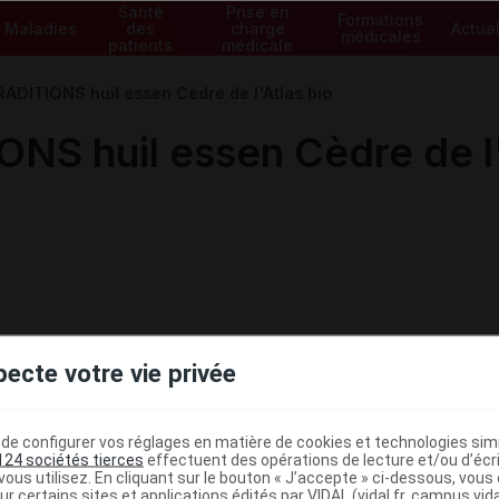
Santé
Prise en
Formations
Maladies
des
charge
Actual
médicales
patients
médicale
DITIONS huil essen Cèdre de l'Atlas bio
S huil essen Cèdre de l'
pecte votre vie privée
e configurer vos réglages en matière de cookies et technologies simil
124 sociétés tierces
effectuent des opérations de lecture et/ou d’écr
ministratives
ous utilisez. En cliquant sur le bouton « J’accepte » ci-dessous, vou
ur certains sites et applications édités par VIDAL (vidal.fr, campus.vidal.