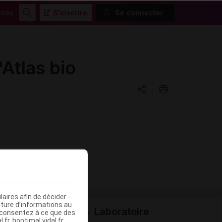
ités
S'inscrire
Se connecter
Rechercher
Atlas bio
Copier l'url
Email
aires afin de décider
iture d’informations au
Laboratoire
s consentez à ce que des
fr, hoptimal.vidal.fr,