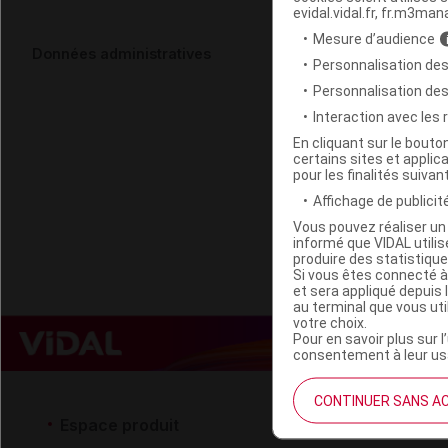
evidal.vidal.fr, fr.m3man
Mesure d’audience
HERBES ET T
Données administratives
Personnalisation des
Fl/10ml
Personnalisation de
Interaction avec les
Code EAN
En cliquant sur le bout
certains sites et applica
Labo. Distributeu
pour les finalités suivan
Remboursement
Affichage de publicité
Vous pouvez réaliser un 
informé que VIDAL util
produire des statistiqu
Si vous êtes connecté à
et sera appliqué depuis 
au terminal que vous ut
votre choix.
Pour en savoir plus sur l
consentement à leur usa
CONTINUER SANS A
Espace produit
Espace 