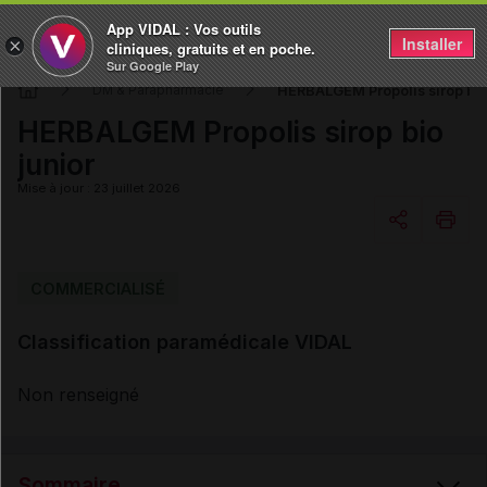
App VIDAL : Vos outils
Installer
×
cliniques, gratuits et en poche.
Sur Google Play
HERBALGEM Propolis sirop bio
DM & Parapharmacie
HERBALGEM Propolis sirop bio
junior
Mise à jour : 23 juillet 2026
Copier l'url
COMMERCIALISÉ
Classification paramédicale VIDAL
Email
Non renseigné
Sommaire