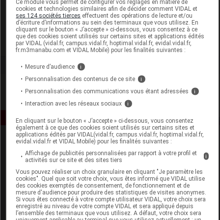
Ce module vous permet de configurer vos réglages en matière de
cookies et technologies similaires afin de décider comment VIDAL et
ses 124 sociétés tierces
effectuent des opérations de lecture et/ou
Herbalgem
d’écriture d’informations au sein des terminaux que vous utilisez. En
cliquant sur le bouton « J’accepte » ci-dessous, vous consentez à ce
que des cookies soient utilisés sur certains sites et applications édités
Voir la fiche laboratoire
par VIDAL (vidal.fr, campus.vidal.fr, hoptimal.vidal.fr, evidal.vidal.fr,
fr.m3manabu.com et VIDAL Mobile) pour les finalités suivantes :
Mesure d’audience
i
Personnalisation des contenus de ce site
i
Personnalisation des communications vous étant adressées
i
Interaction avec les réseaux sociaux
i
En cliquant sur le bouton « J’accepte » ci-dessous, vous consentez
également à ce que des cookies soient utilisés sur certains sites et
applications édités par VIDAL(vidal.fr, campus.vidal.fr, hoptimal.vidal.fr,
evidal.vidal.fr et VIDAL Mobile) pour les finalités suivantes :
Affichage de publicités personnalisées par rapport à votre profil et
i
activités sur ce site et des sites tiers
Vous pouvez réaliser un choix granulaire en cliquant "Je paramètre les
cookies". Quel que soit votre choix, vous êtes informé que VIDAL utilise
des cookies exemptés de consentement, de fonctionnement et de
Espace produit
mesure d'audience pour produire des statistiques de visites anonymes.
Si vous êtes connecté à votre compte utilisateur VIDAL, votre choix sera
enregistré au niveau de votre compte VIDAL et sera appliqué depuis
Boutique
l’ensemble des terminaux que vous utilisez. A défaut, votre choix sera
VIDAL Expert
uniquement applicable au terminal que vous utilisez actuellement : un