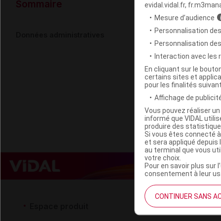
Données ad
Sommaire
evidal.vidal.fr, fr.m3man
Mesure d’audience
Personnalisation des
HERBALGEM 
Données administratives
Personnalisation de
Interaction avec les
Code EAN
En cliquant sur le bout
certains sites et applica
Labo. Distributeu
pour les finalités suivan
Remboursement
Affichage de publicité
Vous pouvez réaliser un 
informé que VIDAL util
produire des statistiqu
Si vous êtes connecté à
et sera appliqué depuis 
au terminal que vous ut
votre choix.
Pour en savoir plus sur l
consentement à leur usa
CONTINUER SANS A
Espace produit
Espace 