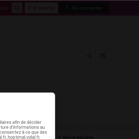
ités
S'inscrire
Se connecter
Rechercher
Copier l'url
Email
aires afin de décider
iture d’informations au
s consentez à ce que des
Laboratoire
fr, hoptimal.vidal.fr,