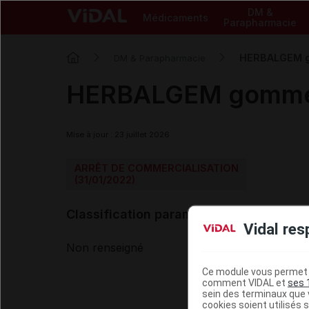
DM &
Médicaments
Parapharmacie
HERBALGEM g
DM & Parapharmacie
HERBALGEM gomme 
Mise à jour : 23 juillet 2026
ARRÊT DE COMMERCIALISATION
(31/01/2022)
Classification paramédicale VIDAL
Vidal res
Non renseigné
Ce module vous permet d
comment VIDAL et
ses 
sein des terminaux que v
cookies soient utilisés s