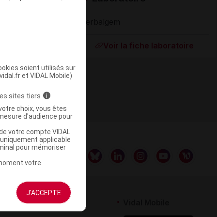
Herbalgem
Supprimé
Voir la fiche laboratoire
okies soient utilisés sur
vidal.fr et VIDAL Mobile)
es sites tiers
i
votre choix, vous êtes
mesure d'audience pour
u de votre compte VIDAL
a uniquement applicable
rminal pour mémoriser
t moment votre
J'ACCEPTE
rtenaires
Vidal Mobile