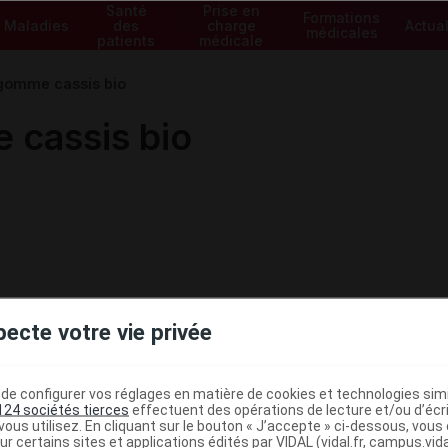
Santé
Prise en
Formations
Maladies
des
charge
Actual
médicales
patients
médicale
omme cassis bio
cassis bio
pecte votre vie privée
e configurer vos réglages en matière de cookies et technologies simil
124 sociétés tierces
effectuent des opérations de lecture et/ou d’écr
ous utilisez. En cliquant sur le bouton « J’accepte » ci-dessous, vou
ur certains sites et applications édités par VIDAL (vidal.fr, campus.vidal.