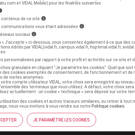
ministratives
abu.com et VIDAL Mobile) pour les finalités suivantes :
i
 contenus de ce site
i
Gomme cassis bio B/24
s communications vous étant adressées
i
 réseaux sociaux
i
5425009103401
on « J’accepte » ci-dessous, vous consentez également à ce que des co
tions édités par VIDAL(vidal.fr, campus.vidal.fr, hoptimal.vidal.fr, evidal.
r
Pranarôm France
tes :
NR
s personnalisées par rapport à votre profil et activités sur ce site et d
choix granulaire en cliquant "Je paramètre les cookies". Quel que soit 
ise des cookies exemptés de consentement, de fonctionnement et de 
es de visites anonymes.
 votre compte utilisateur VIDAL, votre choix sera enregistré au nivea
l’ensemble des terminaux que vous utilisez. A défaut, votre choix ser
ilisez actuellement : un cookie « technique » sera déposé sur votre te
’utilisation des cookies et autres traceurs similaires, ou retirer à tou
ge, nous vous invitons à vous rendre sur notre
Politique cookies
.
CCEPTER
JE PARAMÈTRE LES COOKIES
institutionnel
Espace pa