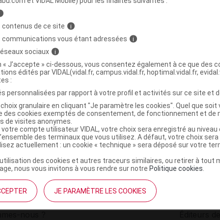
abu.com et VIDAL Mobile) pour les finalités suivantes :
i
KIT Mél plante p tisane ménopause 100g
C
 contenus de ce site
i
s communications vous étant adressées
i
 réseaux sociaux
i
3701142817767
on « J’accepte » ci-dessous, vous consentez également à ce que des co
r
Iphym
tions édités par VIDAL(vidal.fr, campus.vidal.fr, hoptimal.vidal.fr, evidal.
NR
tes :
s personnalisées par rapport à votre profil et activités sur ce site et d
choix granulaire en cliquant "Je paramètre les cookies". Quel que soit 
ise des cookies exemptés de consentement, de fonctionnement et de 
es de visites anonymes.
 votre compte utilisateur VIDAL, votre choix sera enregistré au nivea
l’ensemble des terminaux que vous utilisez. A défaut, votre choix ser
ilisez actuellement : un cookie « technique » sera déposé sur votre te
’utilisation des cookies et autres traceurs similaires, ou retirer à tou
ge, nous vous invitons à vous rendre sur notre
Politique cookies
.
CCEPTER
JE PARAMÈTRE LES COOKIES
institutionnel
Espace pa
mmes-nous ?
Éditeurs de