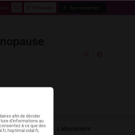
ités
S'inscrire
Se connecter
Rechercher
énopause
Copier l'url
Email
aires afin de décider
iture d’informations au
s consentez à ce que des
Laboratoire
fr, hoptimal.vidal.fr,