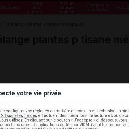
Santé
Prise en
Formations
Maladies
des
charge
Actual
médicales
patients
médicale
IT mélange plantes p tisane ménopause
ange plantes p tisane m
pecte votre vie privée
e configurer vos réglages en matière de cookies et technologies simil
124 sociétés tierces
effectuent des opérations de lecture et/ou d’écr
ous utilisez. En cliquant sur le bouton « J’accepte » ci-dessous, vou
ministratives
ur certains sites et applications édités par VIDAL (vidal.fr, campus.vidal.