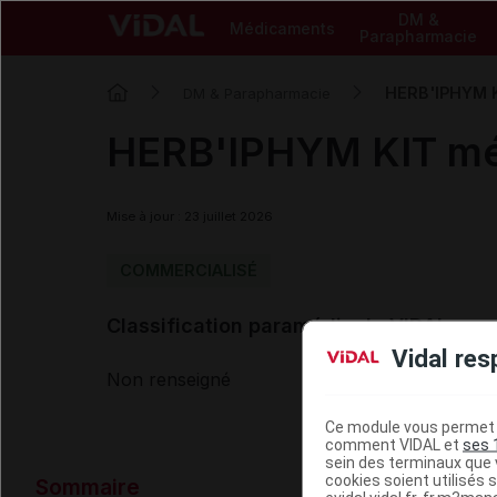
DM &
Médicaments
Parapharmacie
HERB'IPHYM K
DM & Parapharmacie
HERB'IPHYM KIT mél
Mise à jour : 23 juillet 2026
COMMERCIALISÉ
Classification paramédicale VIDAL
Vidal res
Non renseigné
Ce module vous permet d
comment VIDAL et
ses 
sein des terminaux que v
Données ad
cookies soient utilisés s
Sommaire