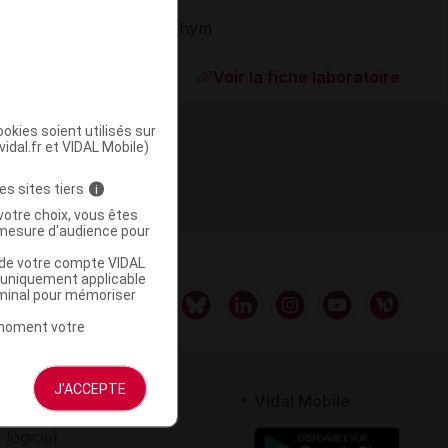
Iphym
ommercialisé
Voir la fiche laboratoire
okies soient utilisés sur
vidal.fr et VIDAL Mobile)
es sites tiers
i
votre choix, vous êtes
mesure d'audience pour
u de votre compte VIDAL
a uniquement applicable
rminal pour mémoriser
t moment votre
J'ACCEPTE
rtenaires
Vidal Mobile
 logiciel