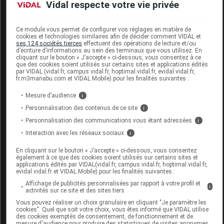
Vidal respecte votre vie privée
Code 13
3400303618112
Ce module vous permet de configurer vos réglages en matière de
Labo. Distributeur
Boiron
cookies et technologies similaires afin de décider comment VIDAL et
ses 124 sociétés tierces
effectuent des opérations de lecture et/ou
Remboursement
NR
d’écriture d’informations au sein des terminaux que vous utilisez. En
cliquant sur le bouton « J’accepte » ci-dessous, vous consentez à ce
que des cookies soient utilisés sur certains sites et applications édités
par VIDAL (vidal.fr, campus.vidal.fr, hoptimal.vidal.fr, evidal.vidal.fr,
fr.m3manabu.com et VIDAL Mobile) pour les finalités suivantes :
Mesure d’audience
i
HEMATITE 5CH TUBE BOIRON
Personnalisation des contenus de ce site
i
Personnalisation des communications vous étant adressées
i
Commercialisé
Interaction avec les réseaux sociaux
i
En cliquant sur le bouton « J’accepte » ci-dessous, vous consentez
Code 13
3400303618129
également à ce que des cookies soient utilisés sur certains sites et
applications édités par VIDAL(vidal.fr, campus.vidal.fr, hoptimal.vidal.fr,
Labo. Distributeur
Boiron
evidal.vidal.fr et VIDAL Mobile) pour les finalités suivantes :
Remboursement
NR
Affichage de publicités personnalisées par rapport à votre profil et
i
activités sur ce site et des sites tiers
Vous pouvez réaliser un choix granulaire en cliquant "Je paramètre les
cookies". Quel que soit votre choix, vous êtes informé que VIDAL utilise
des cookies exemptés de consentement, de fonctionnement et de
mesure d'audience pour produire des statistiques de visites anonymes.