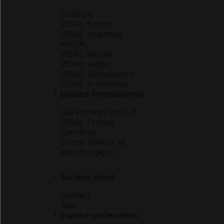
Boutique
VIDAL Expert
VIDAL Hoptimal
eVIDAL
VIDAL Mobile
VIDAL widget
VIDAL Sécurisation
VIDAL e-Services
Espace institutionnel
Qui sommes-nous ?
VIDAL France
Carrières
Charte éthique et
déontologique
Service client
Contact
Aide
Espace partenaires