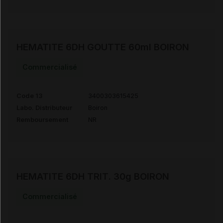
HEMATITE 6DH GOUTTE 60ml BOIRON
Commercialisé
Code 13
3400303615425
Labo. Distributeur
Boiron
Remboursement
NR
HEMATITE 6DH TRIT. 30g BOIRON
Commercialisé