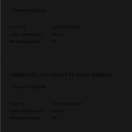
Commercialisé
Code 13
3400303618105
Labo. Distributeur
Boiron
Remboursement
NR
HEMATITE 3CH GOUTTE 60ml BOIRON
Commercialisé
Code 13
3400303614428
Labo. Distributeur
Boiron
Remboursement
NR