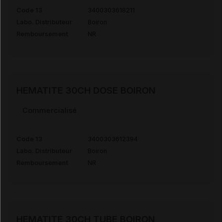
Code 13
3400303618211
Labo. Distributeur
Boiron
Remboursement
NR
HEMATITE 30CH DOSE BOIRON
Commercialisé
Code 13
3400303612394
Labo. Distributeur
Boiron
Remboursement
NR
HEMATITE 30CH TUBE BOIRON