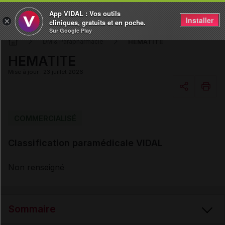
App VIDAL : Vos outils
Installer
×
cliniques, gratuits et en poche.
Sur Google Play
HEMATITE
DM & Parapharmacie
HEMATITE
Mise à jour : 23 juillet 2026
Copier l'url
COMMERCIALISÉ
Classification paramédicale VIDAL
Email
Non renseigné
Sommaire