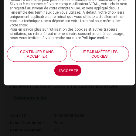
Si vous êtes connecté à votre compte utilisateur VIDAL, votre choix sera
HEMATITE 6DH AMP.BUV. 30u BOIRON
enregistré au niveau de votre compte VIDAL et sera appliqué depuis
l’ensemble des terminaux que vous utilisez. A défaut, votre choix sera
uniquement applicable au terminal que vous utilisez actuellement : un
Commercialisé
cookie « technique » sera déposé sur votre terminal pour mémoriser
votre choix.
Pour en savoir plus sur l’utilisation des cookies et autres traceurs
similaires, ou retirer à tout moment votre consentement à leur usage,
Code 13
3400303610758
nous vous invitons à vous rendre sur notre
Politique cookies
.
Labo. Distributeur
Boiron
Remboursement
NR
CONTINUER SANS
JE PARAMÈTRE LES
ACCEPTER
COOKIES
J'ACCEPTE
HEMATITE 6DH GOUTTE 125ml BOIRON
Commercialisé
Code 13
3400303615388
Labo. Distributeur
Boiron
Remboursement
NR