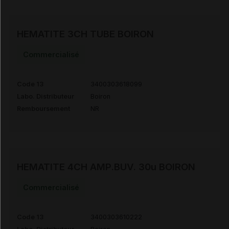
HEMATITE 3CH TUBE BOIRON
Commercialisé
Code 13
3400303618099
Labo. Distributeur
Boiron
Remboursement
NR
HEMATITE 4CH AMP.BUV. 30u BOIRON
Commercialisé
Code 13
3400303610222