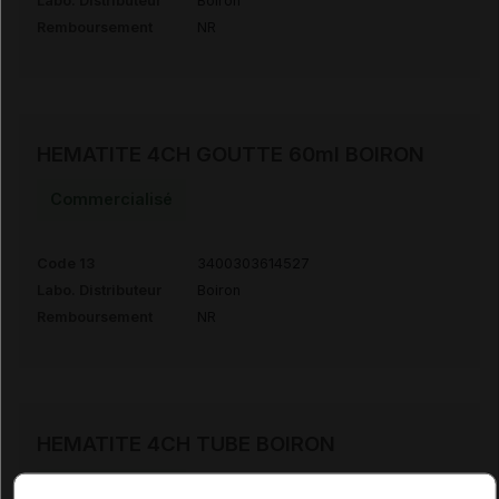
Labo. Distributeur
Boiron
Remboursement
NR
HEMATITE 4CH GOUTTE 60ml BOIRON
Commercialisé
Code 13
3400303614527
Labo. Distributeur
Boiron
Remboursement
NR
HEMATITE 4CH TUBE BOIRON
Commercialisé