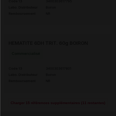
Code 13
3400303617795
Labo. Distributeur
Boiron
Remboursement
NR
HEMATITE 6DH TRIT. 60g BOIRON
Commercialisé
Code 13
3400303617801
Labo. Distributeur
Boiron
Remboursement
NR
Charger 15 références supplémentaires (11 restantes)