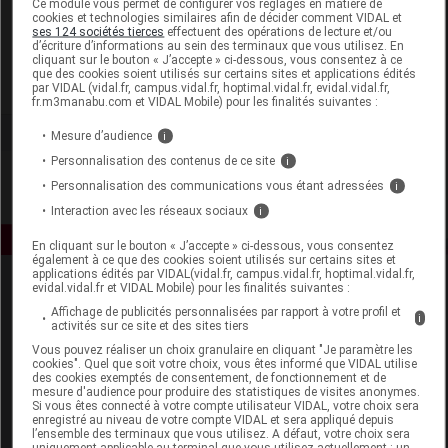
Ce module vous permet de configurer vos réglages en matière de
cookies et technologies similaires afin de décider comment VIDAL et
ses 124 sociétés tierces
effectuent des opérations de lecture et/ou
M.D.M.
d’écriture d’informations au sein des terminaux que vous utilisez. En
cliquant sur le bouton « J’accepte » ci-dessous, vous consentez à ce
que des cookies soient utilisés sur certains sites et applications édités
Voir la fiche laboratoire
par VIDAL (vidal.fr, campus.vidal.fr, hoptimal.vidal.fr, evidal.vidal.fr,
fr.m3manabu.com et VIDAL Mobile) pour les finalités suivantes :
Mesure d’audience
i
Personnalisation des contenus de ce site
i
Personnalisation des communications vous étant adressées
i
Interaction avec les réseaux sociaux
i
En cliquant sur le bouton « J’accepte » ci-dessous, vous consentez
également à ce que des cookies soient utilisés sur certains sites et
applications édités par VIDAL(vidal.fr, campus.vidal.fr, hoptimal.vidal.fr,
evidal.vidal.fr et VIDAL Mobile) pour les finalités suivantes :
Affichage de publicités personnalisées par rapport à votre profil et
i
activités sur ce site et des sites tiers
Vous pouvez réaliser un choix granulaire en cliquant "Je paramètre les
cookies". Quel que soit votre choix, vous êtes informé que VIDAL utilise
des cookies exemptés de consentement, de fonctionnement et de
Espace produit
mesure d'audience pour produire des statistiques de visites anonymes.
Si vous êtes connecté à votre compte utilisateur VIDAL, votre choix sera
enregistré au niveau de votre compte VIDAL et sera appliqué depuis
Boutique
l’ensemble des terminaux que vous utilisez. A défaut, votre choix sera
VIDAL Expert
uniquement applicable au terminal que vous utilisez actuellement : un