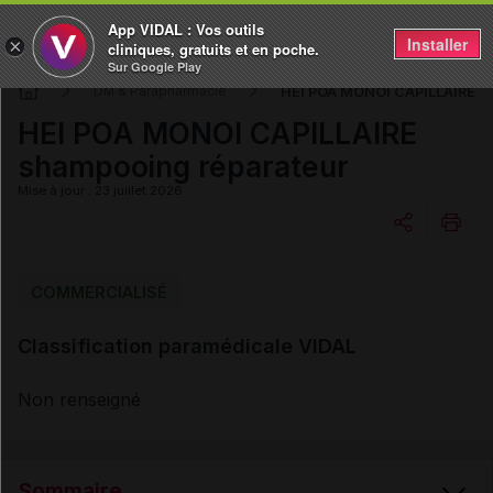
App VIDAL : Vos outils
Installer
×
cliniques, gratuits et en poche.
Sur Google Play
HEI POA MONOI CAPILLAIRE s
DM & Parapharmacie
HEI POA MONOI CAPILLAIRE
shampooing réparateur
Mise à jour : 23 juillet 2026
Copier l'url
COMMERCIALISÉ
Classification paramédicale VIDAL
Email
Non renseigné
Sommaire