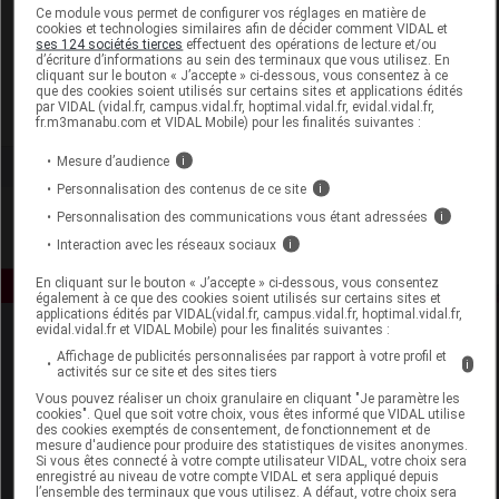
Laboratoire
Ce module vous permet de configurer vos réglages en matière de
cookies et technologies similaires afin de décider comment VIDAL et
ses 124 sociétés tierces
effectuent des opérations de lecture et/ou
d’écriture d’informations au sein des terminaux que vous utilisez. En
M.D.M.
cliquant sur le bouton « J’accepte » ci-dessous, vous consentez à ce
que des cookies soient utilisés sur certains sites et applications édités
par VIDAL (vidal.fr, campus.vidal.fr, hoptimal.vidal.fr, evidal.vidal.fr,
Voir la fiche laboratoire
fr.m3manabu.com et VIDAL Mobile) pour les finalités suivantes :
Mesure d’audience
i
Personnalisation des contenus de ce site
i
Personnalisation des communications vous étant adressées
i
Interaction avec les réseaux sociaux
i
En cliquant sur le bouton « J’accepte » ci-dessous, vous consentez
également à ce que des cookies soient utilisés sur certains sites et
applications édités par VIDAL(vidal.fr, campus.vidal.fr, hoptimal.vidal.fr,
evidal.vidal.fr et VIDAL Mobile) pour les finalités suivantes :
Affichage de publicités personnalisées par rapport à votre profil et
i
activités sur ce site et des sites tiers
Vous pouvez réaliser un choix granulaire en cliquant "Je paramètre les
cookies". Quel que soit votre choix, vous êtes informé que VIDAL utilise
des cookies exemptés de consentement, de fonctionnement et de
mesure d'audience pour produire des statistiques de visites anonymes.
Espace produit
Si vous êtes connecté à votre compte utilisateur VIDAL, votre choix sera
enregistré au niveau de votre compte VIDAL et sera appliqué depuis
Boutique
l’ensemble des terminaux que vous utilisez. A défaut, votre choix sera