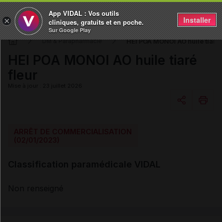
App VIDAL : Vos outils
Installer
×
cliniques, gratuits et en poche.
Sur Google Play
HEI POA MONOI AO huile tiaré 
DM & Parapharmacie
HEI POA MONOI AO huile tiaré
fleur
Mise à jour : 23 juillet 2026
Copier l'url
ARRÊT DE COMMERCIALISATION
(02/01/2023)
Email
Classification paramédicale VIDAL
Non renseigné