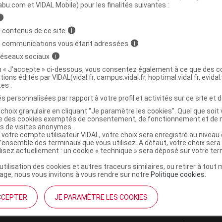
ministratives
abu.com et VIDAL Mobile) pour les finalités suivantes :
i
 contenus de ce site
i
OPIC SPF25 Lait shimmer effect Fl/180ml
s communications vous étant adressées
i
 réseaux sociaux
i
5099821001384
on « J’accepte » ci-dessous, vous consentez également à ce que des co
tions édités par VIDAL(vidal.fr, campus.vidal.fr, hoptimal.vidal.fr, evidal.
r
Britainex Healthcare
tes :
NR
s personnalisées par rapport à votre profil et activités sur ce site et d
choix granulaire en cliquant "Je paramètre les cookies". Quel que soit 
ise des cookies exemptés de consentement, de fonctionnement et de 
es de visites anonymes.
 votre compte utilisateur VIDAL, votre choix sera enregistré au nivea
l’ensemble des terminaux que vous utilisez. A défaut, votre choix ser
ilisez actuellement : un cookie « technique » sera déposé sur votre te
’utilisation des cookies et autres traceurs similaires, ou retirer à tou
ge, nous vous invitons à vous rendre sur notre
Politique cookies
.
CCEPTER
JE PARAMÈTRE LES COOKIES
institutionnel
Espace pa