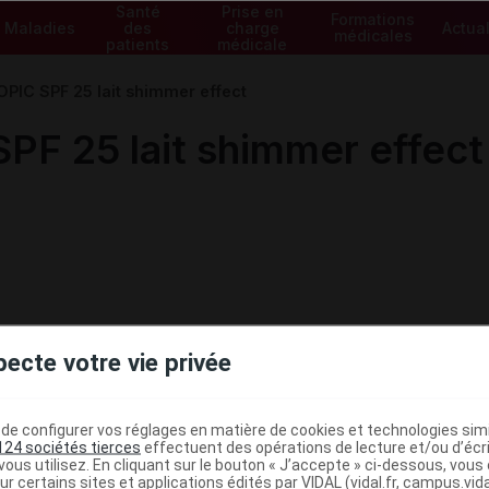
Santé
Prise en
Formations
Maladies
des
charge
Actual
médicales
patients
médicale
PIC SPF 25 lait shimmer effect
F 25 lait shimmer effect
pecte votre vie privée
e configurer vos réglages en matière de cookies et technologies simil
124 sociétés tierces
effectuent des opérations de lecture et/ou d’écr
ous utilisez. En cliquant sur le bouton « J’accepte » ci-dessous, vou
ur certains sites et applications édités par VIDAL (vidal.fr, campus.vidal.