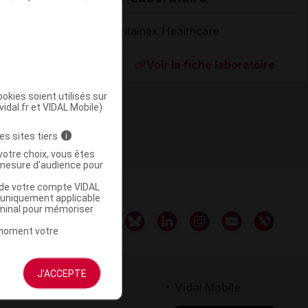
Britainex Healthcare
Supprimé
Voir la fiche laboratoire
okies soient utilisés sur
vidal.fr et VIDAL Mobile)
es sites tiers
i
votre choix, vous êtes
mesure d'audience pour
u de votre compte VIDAL
a uniquement applicable
rminal pour mémoriser
t moment votre
J'ACCEPTE
rtenaires
Vidal Mobile