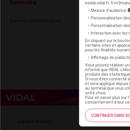
Données ad
Sommaire
evidal.vidal.fr, fr.m3man
Mesure d’audience
Personnalisation des
HAWAIIAN TR
Données administratives
Personnalisation de
Interaction avec les
Code EAN
En cliquant sur le bout
certains sites et applica
Labo. Distributeu
pour les finalités suivan
Remboursement
Affichage de publicité
Vous pouvez réaliser un 
informé que VIDAL util
produire des statistiqu
Si vous êtes connecté à
et sera appliqué depuis 
au terminal que vous ut
votre choix.
Pour en savoir plus sur l
consentement à leur usa
CONTINUER SANS A
Espace produit
Espace 