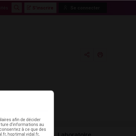
ités
S'inscrire
Se connecter
Rechercher
Copier l'url
Email
aires afin de décider
iture d’informations au
s consentez à ce que des
Laboratoire
fr, hoptimal.vidal.fr,