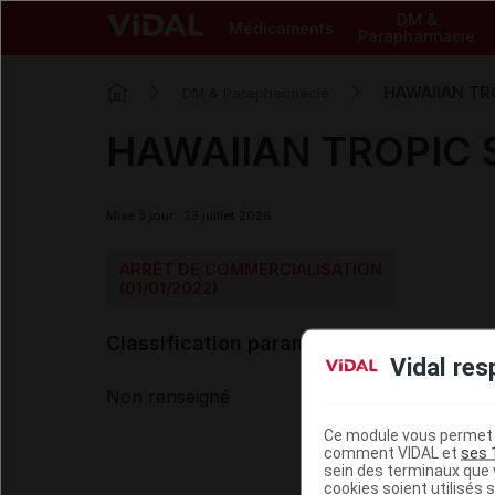
DM &
Médicaments
Parapharmacie
HAWAIIAN TRO
DM & Parapharmacie
HAWAIIAN TROPIC SP
Mise à jour : 23 juillet 2026
ARRÊT DE COMMERCIALISATION
(01/01/2022)
Classification paramédicale VIDAL
Vidal res
Non renseigné
Ce module vous permet d
comment VIDAL et
ses 
sein des terminaux que v
cookies soient utilisés s