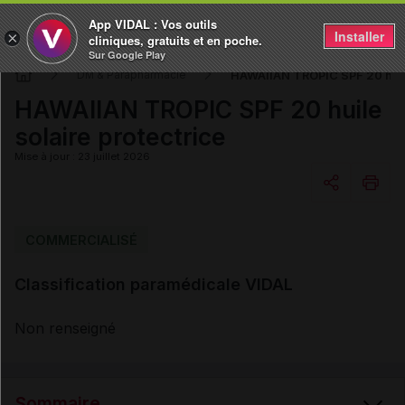
App VIDAL : Vos outils
Installer
×
cliniques, gratuits et en poche.
Sur Google Play
HAWAIIAN TROPIC SPF 20 huile
DM & Parapharmacie
HAWAIIAN TROPIC SPF 20 huile
solaire protectrice
Mise à jour : 23 juillet 2026
Copier l'url
COMMERCIALISÉ
Classification paramédicale VIDAL
Email
Non renseigné
Sommaire