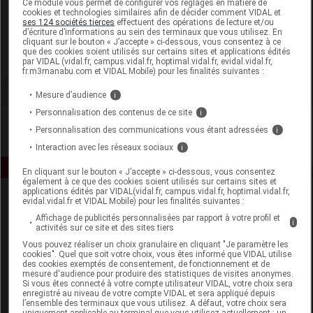
Ce module vous permet de configurer vos réglages en matière de
cookies et technologies similaires afin de décider comment VIDAL et
ses 124 sociétés tierces
effectuent des opérations de lecture et/ou
CED Cosmetics
d’écriture d’informations au sein des terminaux que vous utilisez. En
cliquant sur le bouton « J’accepte » ci-dessous, vous consentez à ce
que des cookies soient utilisés sur certains sites et applications édités
Voir la fiche laboratoire
par VIDAL (vidal.fr, campus.vidal.fr, hoptimal.vidal.fr, evidal.vidal.fr,
fr.m3manabu.com et VIDAL Mobile) pour les finalités suivantes :
Mesure d’audience
i
Personnalisation des contenus de ce site
i
Personnalisation des communications vous étant adressées
i
Interaction avec les réseaux sociaux
i
En cliquant sur le bouton « J’accepte » ci-dessous, vous consentez
également à ce que des cookies soient utilisés sur certains sites et
applications édités par VIDAL(vidal.fr, campus.vidal.fr, hoptimal.vidal.fr,
evidal.vidal.fr et VIDAL Mobile) pour les finalités suivantes :
Affichage de publicités personnalisées par rapport à votre profil et
i
activités sur ce site et des sites tiers
Vous pouvez réaliser un choix granulaire en cliquant "Je paramètre les
cookies". Quel que soit votre choix, vous êtes informé que VIDAL utilise
des cookies exemptés de consentement, de fonctionnement et de
Espace produit
mesure d'audience pour produire des statistiques de visites anonymes.
Si vous êtes connecté à votre compte utilisateur VIDAL, votre choix sera
enregistré au niveau de votre compte VIDAL et sera appliqué depuis
Boutique
l’ensemble des terminaux que vous utilisez. A défaut, votre choix sera
VIDAL Expert
uniquement applicable au terminal que vous utilisez actuellement : un