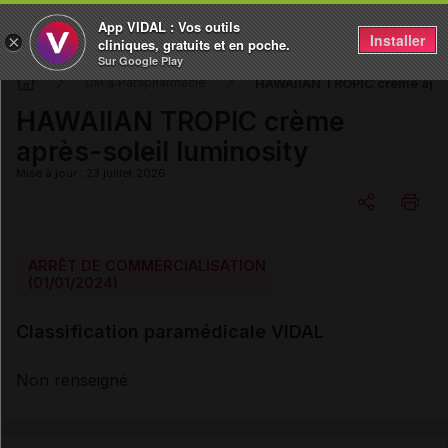
App VIDAL : Vos outils
Installer
×
cliniques, gratuits et en poche.
Sur Google Play
HAWAIIAN TROPIC crème après
DM & Parapharmacie
HAWAIIAN TROPIC crème
après-soleil luminosity
Mise à jour : 23 juillet 2026
Copier l'url
ARRÊT DE COMMERCIALISATION
(01/01/2024)
Email
Classification paramédicale VIDAL
Non renseigné