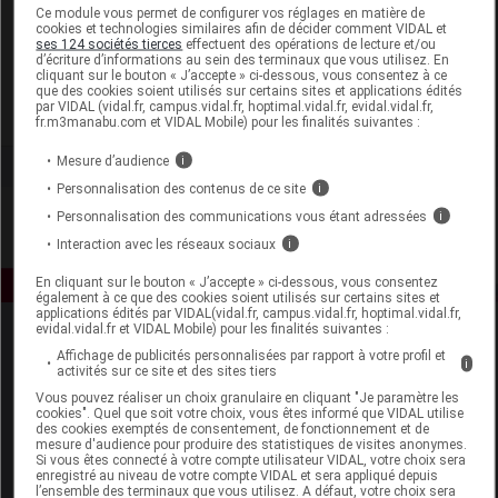
Laboratoire
Ce module vous permet de configurer vos réglages en matière de
cookies et technologies similaires afin de décider comment VIDAL et
ses 124 sociétés tierces
effectuent des opérations de lecture et/ou
d’écriture d’informations au sein des terminaux que vous utilisez. En
CED Cosmetics
cliquant sur le bouton « J’accepte » ci-dessous, vous consentez à ce
que des cookies soient utilisés sur certains sites et applications édités
par VIDAL (vidal.fr, campus.vidal.fr, hoptimal.vidal.fr, evidal.vidal.fr,
Voir la fiche laboratoire
fr.m3manabu.com et VIDAL Mobile) pour les finalités suivantes :
Mesure d’audience
i
Personnalisation des contenus de ce site
i
Personnalisation des communications vous étant adressées
i
Interaction avec les réseaux sociaux
i
En cliquant sur le bouton « J’accepte » ci-dessous, vous consentez
également à ce que des cookies soient utilisés sur certains sites et
applications édités par VIDAL(vidal.fr, campus.vidal.fr, hoptimal.vidal.fr,
evidal.vidal.fr et VIDAL Mobile) pour les finalités suivantes :
Affichage de publicités personnalisées par rapport à votre profil et
i
activités sur ce site et des sites tiers
Vous pouvez réaliser un choix granulaire en cliquant "Je paramètre les
cookies". Quel que soit votre choix, vous êtes informé que VIDAL utilise
des cookies exemptés de consentement, de fonctionnement et de
mesure d'audience pour produire des statistiques de visites anonymes.
Espace produit
Si vous êtes connecté à votre compte utilisateur VIDAL, votre choix sera
enregistré au niveau de votre compte VIDAL et sera appliqué depuis
Boutique
l’ensemble des terminaux que vous utilisez. A défaut, votre choix sera