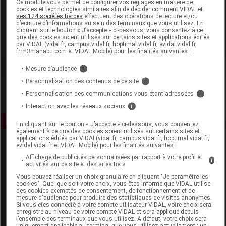
Ce module vous permet de configurer vos réglages en matière de
cookies et technologies similaires afin de décider comment VIDAL et
ses 124 sociétés tierces
effectuent des opérations de lecture et/ou
Haut Ségala
d’écriture d’informations au sein des terminaux que vous utilisez. En
cliquant sur le bouton « J’accepte » ci-dessous, vous consentez à ce
que des cookies soient utilisés sur certains sites et applications édités
Voir la fiche laboratoire
par VIDAL (vidal.fr, campus.vidal.fr, hoptimal.vidal.fr, evidal.vidal.fr,
fr.m3manabu.com et VIDAL Mobile) pour les finalités suivantes :
Mesure d’audience
i
Personnalisation des contenus de ce site
i
Personnalisation des communications vous étant adressées
i
Interaction avec les réseaux sociaux
i
En cliquant sur le bouton « J’accepte » ci-dessous, vous consentez
également à ce que des cookies soient utilisés sur certains sites et
applications édités par VIDAL(vidal.fr, campus.vidal.fr, hoptimal.vidal.fr,
evidal.vidal.fr et VIDAL Mobile) pour les finalités suivantes :
Affichage de publicités personnalisées par rapport à votre profil et
i
activités sur ce site et des sites tiers
Vous pouvez réaliser un choix granulaire en cliquant "Je paramètre les
cookies". Quel que soit votre choix, vous êtes informé que VIDAL utilise
des cookies exemptés de consentement, de fonctionnement et de
Espace produit
mesure d'audience pour produire des statistiques de visites anonymes.
Si vous êtes connecté à votre compte utilisateur VIDAL, votre choix sera
enregistré au niveau de votre compte VIDAL et sera appliqué depuis
Boutique
l’ensemble des terminaux que vous utilisez. A défaut, votre choix sera
VIDAL Expert
uniquement applicable au terminal que vous utilisez actuellement : un