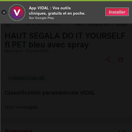
App VIDAL : Vos outils
Installer
×
cliniques, gratuits et en poche.
Sur Google Play
HAUT SEGALA DO IT YOURSELF 
DM & Parapharmacie
HAUT SEGALA DO IT YOURSELF
fl PET bleu avec spray
Mise à jour : 23 juillet 2026
Copier l'url
COMMERCIALISÉ
Classification paramédicale VIDAL
Email
Non renseigné
Sommaire