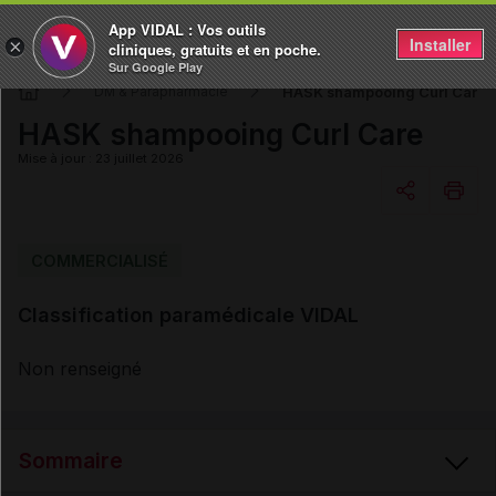
App VIDAL : Vos outils
Installer
×
cliniques, gratuits et en poche.
Sur Google Play
HASK shampooing Curl Care
DM & Parapharmacie
HASK shampooing Curl Care
Mise à jour : 23 juillet 2026
Copier l'url
COMMERCIALISÉ
Classification paramédicale VIDAL
Email
Non renseigné
Sommaire