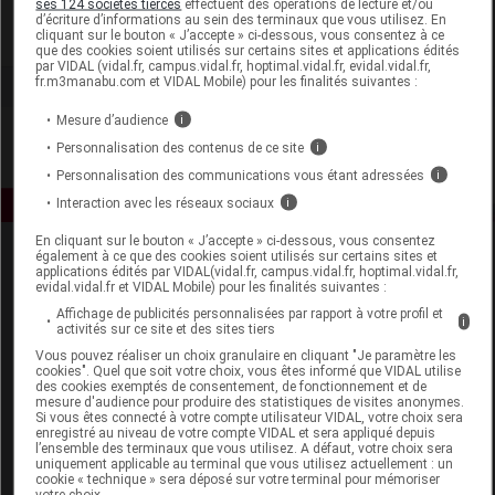
ses 124 sociétés tierces
effectuent des opérations de lecture et/ou
d’écriture d’informations au sein des terminaux que vous utilisez. En
cliquant sur le bouton « J’accepte » ci-dessous, vous consentez à ce
Voir la fiche laboratoire
que des cookies soient utilisés sur certains sites et applications édités
par VIDAL (vidal.fr, campus.vidal.fr, hoptimal.vidal.fr, evidal.vidal.fr,
fr.m3manabu.com et VIDAL Mobile) pour les finalités suivantes :
Mesure d’audience
i
Personnalisation des contenus de ce site
i
Personnalisation des communications vous étant adressées
i
Interaction avec les réseaux sociaux
i
En cliquant sur le bouton « J’accepte » ci-dessous, vous consentez
également à ce que des cookies soient utilisés sur certains sites et
applications édités par VIDAL(vidal.fr, campus.vidal.fr, hoptimal.vidal.fr,
evidal.vidal.fr et VIDAL Mobile) pour les finalités suivantes :
Affichage de publicités personnalisées par rapport à votre profil et
i
activités sur ce site et des sites tiers
Vous pouvez réaliser un choix granulaire en cliquant "Je paramètre les
Espace produit
cookies". Quel que soit votre choix, vous êtes informé que VIDAL utilise
des cookies exemptés de consentement, de fonctionnement et de
mesure d'audience pour produire des statistiques de visites anonymes.
Boutique
Si vous êtes connecté à votre compte utilisateur VIDAL, votre choix sera
VIDAL Expert
enregistré au niveau de votre compte VIDAL et sera appliqué depuis
l’ensemble des terminaux que vous utilisez. A défaut, votre choix sera
VIDAL Hoptimal
uniquement applicable au terminal que vous utilisez actuellement : un
eVIDAL
cookie « technique » sera déposé sur votre terminal pour mémoriser
votre choix.