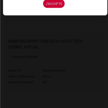
Code 13
3400403544298
J'ACCEPTE
Labo. Distributeur
Rocal
Remboursement
NR
HARPAGOPHYTUM 2CH GOUTTES
250ML ROCAL
Commercialisé
Code 13
3400403544311
Labo. Distributeur
Rocal
Remboursement
NR