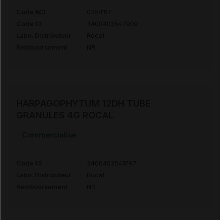
Code ACL
0354117
Code 13
3400403547909
Labo. Distributeur
Rocal
Remboursement
NR
HARPAGOPHYTUM 12DH TUBE
GRANULES 4G ROCAL
Commercialisé
Code 13
3400403548197
Labo. Distributeur
Rocal
Remboursement
NR