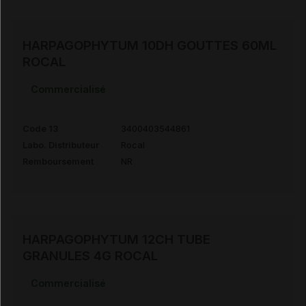
HARPAGOPHYTUM 10DH GOUTTES 60ML
ROCAL
Commercialisé
Code 13
3400403544861
Labo. Distributeur
Rocal
Remboursement
NR
HARPAGOPHYTUM 12CH TUBE
GRANULES 4G ROCAL
Commercialisé