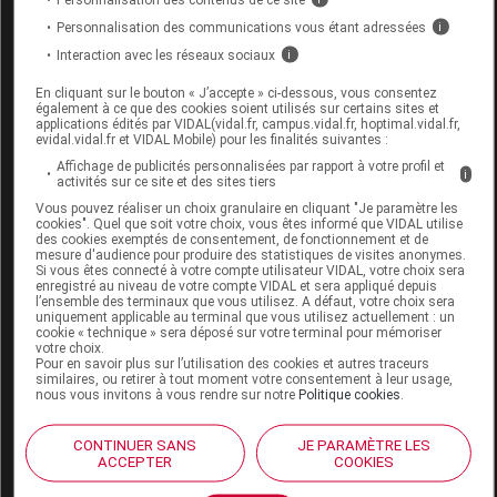
HARPAGOPHYTUM 1DH TUBE GRANULES
Personnalisation des communications vous étant adressées
i
4G ROCAL
Interaction avec les réseaux sociaux
i
En cliquant sur le bouton « J’accepte » ci-dessous, vous consentez
Commercialisé
également à ce que des cookies soient utilisés sur certains sites et
applications édités par VIDAL(vidal.fr, campus.vidal.fr, hoptimal.vidal.fr,
evidal.vidal.fr et VIDAL Mobile) pour les finalités suivantes :
Code ACL
0354011
Affichage de publicités personnalisées par rapport à votre profil et
i
activités sur ce site et des sites tiers
Code 13
3400403548173
Vous pouvez réaliser un choix granulaire en cliquant "Je paramètre les
Labo. Distributeur
Rocal
cookies". Quel que soit votre choix, vous êtes informé que VIDAL utilise
des cookies exemptés de consentement, de fonctionnement et de
Remboursement
NR
mesure d'audience pour produire des statistiques de visites anonymes.
Si vous êtes connecté à votre compte utilisateur VIDAL, votre choix sera
enregistré au niveau de votre compte VIDAL et sera appliqué depuis
l’ensemble des terminaux que vous utilisez. A défaut, votre choix sera
uniquement applicable au terminal que vous utilisez actuellement : un
cookie « technique » sera déposé sur votre terminal pour mémoriser
votre choix.
Pour en savoir plus sur l’utilisation des cookies et autres traceurs
HARPAGOPHYTUM 2CH GOUTTES 125ML
similaires, ou retirer à tout moment votre consentement à leur usage,
ROCAL
nous vous invitons à vous rendre sur notre
Politique cookies
.
Commercialisé
CONTINUER SANS
JE PARAMÈTRE LES
ACCEPTER
COOKIES