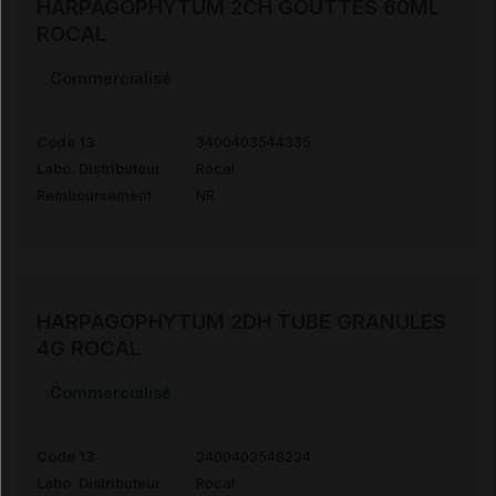
HARPAGOPHYTUM 2CH GOUTTES 60ML
ROCAL
Commercialisé
Code 13
3400403544335
Labo. Distributeur
Rocal
Remboursement
NR
HARPAGOPHYTUM 2DH TUBE GRANULES
4G ROCAL
Commercialisé
Code 13
3400403548234
Labo. Distributeur
Rocal