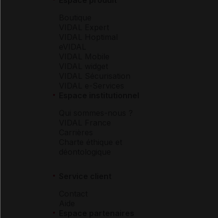
Boutique
VIDAL Expert
VIDAL Hoptimal
eVIDAL
VIDAL Mobile
VIDAL widget
VIDAL Sécurisation
VIDAL e-Services
Espace institutionnel
Qui sommes-nous ?
VIDAL France
Carrières
Charte éthique et
déontologique
Service client
Contact
Aide
Espace partenaires