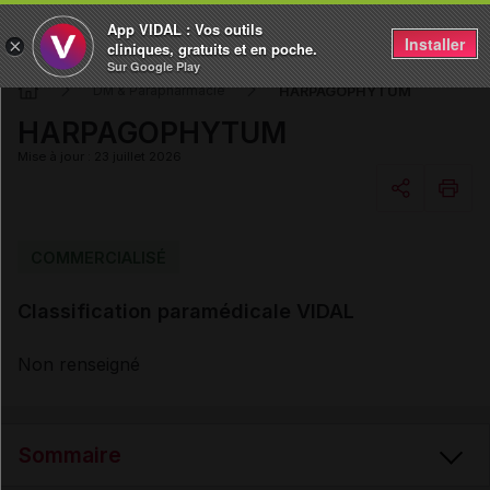
App VIDAL : Vos outils
Installer
×
cliniques, gratuits et en poche.
Sur Google Play
HARPAGOPHYTUM
DM & Parapharmacie
HARPAGOPHYTUM
Mise à jour : 23 juillet 2026
Copier l'url
COMMERCIALISÉ
Classification paramédicale VIDAL
Email
Non renseigné
Sommaire