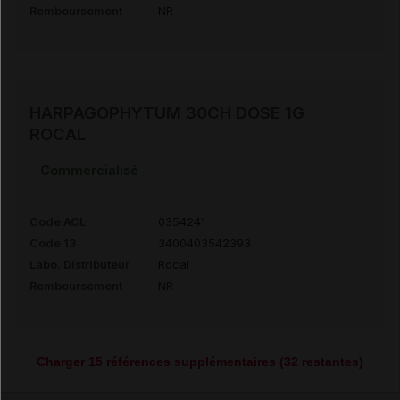
Remboursement
NR
HARPAGOPHYTUM 30CH DOSE 1G
ROCAL
Commercialisé
Code ACL
0354241
Code 13
3400403542393
Labo. Distributeur
Rocal
Remboursement
NR
Charger 15 références supplémentaires (32 restantes)