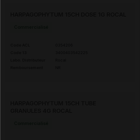
HARPAGOPHYTUM 15CH DOSE 1G ROCAL
Commercialisé
Code ACL
0354206
Code 13
3400403542225
Labo. Distributeur
Rocal
Remboursement
NR
HARPAGOPHYTUM 15CH TUBE
GRANULES 4G ROCAL
Commercialisé