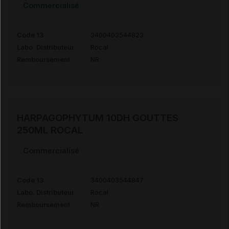
Commercialisé
Code 13
3400403544823
Labo. Distributeur
Rocal
Remboursement
NR
HARPAGOPHYTUM 10DH GOUTTES
250ML ROCAL
Commercialisé
Code 13
3400403544847
Labo. Distributeur
Rocal
Remboursement
NR