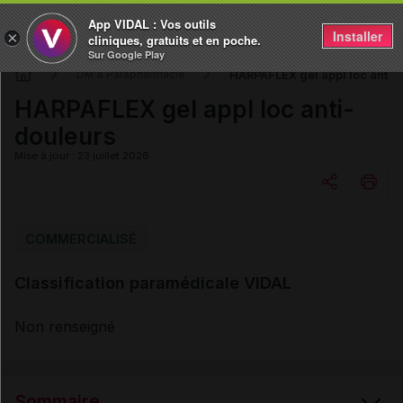
App VIDAL : Vos outils
Installer
×
cliniques, gratuits et en poche.
Sur Google Play
HARPAFLEX gel appl loc anti-
DM & Parapharmacie
HARPAFLEX gel appl loc anti-
douleurs
Mise à jour : 23 juillet 2026
Copier l'url
COMMERCIALISÉ
Classification paramédicale VIDAL
Email
Non renseigné
Sommaire