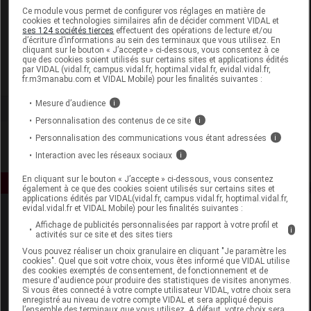
Laboratoire
Ce module vous permet de configurer vos réglages en matière de
cookies et technologies similaires afin de décider comment VIDAL et
ses 124 sociétés tierces
effectuent des opérations de lecture et/ou
d’écriture d’informations au sein des terminaux que vous utilisez. En
Oligo Santé
cliquant sur le bouton « J’accepte » ci-dessous, vous consentez à ce
que des cookies soient utilisés sur certains sites et applications édités
par VIDAL (vidal.fr, campus.vidal.fr, hoptimal.vidal.fr, evidal.vidal.fr,
Voir la fiche laboratoire
fr.m3manabu.com et VIDAL Mobile) pour les finalités suivantes :
Mesure d’audience
i
Personnalisation des contenus de ce site
i
Personnalisation des communications vous étant adressées
i
Interaction avec les réseaux sociaux
i
En cliquant sur le bouton « J’accepte » ci-dessous, vous consentez
également à ce que des cookies soient utilisés sur certains sites et
applications édités par VIDAL(vidal.fr, campus.vidal.fr, hoptimal.vidal.fr,
evidal.vidal.fr et VIDAL Mobile) pour les finalités suivantes :
Affichage de publicités personnalisées par rapport à votre profil et
i
activités sur ce site et des sites tiers
Vous pouvez réaliser un choix granulaire en cliquant "Je paramètre les
cookies". Quel que soit votre choix, vous êtes informé que VIDAL utilise
des cookies exemptés de consentement, de fonctionnement et de
mesure d'audience pour produire des statistiques de visites anonymes.
Espace produit
Si vous êtes connecté à votre compte utilisateur VIDAL, votre choix sera
enregistré au niveau de votre compte VIDAL et sera appliqué depuis
Boutique
l’ensemble des terminaux que vous utilisez. A défaut, votre choix sera