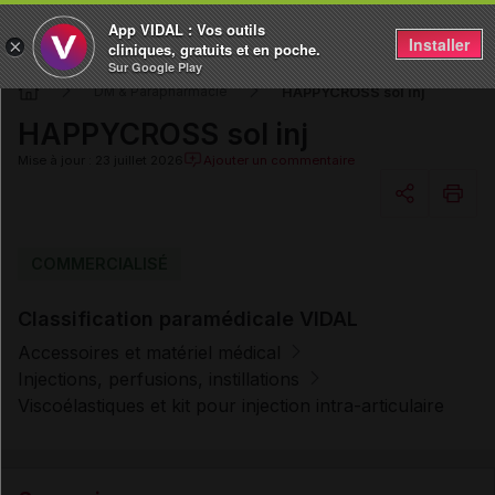
App VIDAL : Vos outils
Installer
×
cliniques, gratuits et en poche.
Sur Google Play
HAPPYCROSS sol inj
DM & Parapharmacie
HAPPYCROSS sol inj
Mise à jour : 23 juillet 2026
Ajouter un commentaire
Copier l'url
COMMERCIALISÉ
Classification paramédicale VIDAL
Email
Accessoires et matériel médical
Injections, perfusions, instillations
Viscoélastiques et kit pour injection intra-articulaire