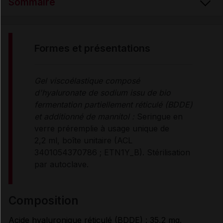
Sommaire
FORMES et PRÉSENTATIONS
formes et présentations
COMPOSITION
Gel viscoélastique composé
d'hyaluronate de sodium issu de bio
PROPRIÉTÉS
fermentation partiellement réticulé (BDDE)
et additionné de mannitol :
Seringue en
verre préremplie à usage unique de
UTILISATION
2,2 ml, boîte unitaire (ACL
3401054370786 ; ETN1Y_B). Stérilisation
par autoclave.
RENSEIGNEMENTS ADMINISTRATIFS
composition
Données administratives
Acide hyaluronique réticulé (BDDE) : 35,2 mg.