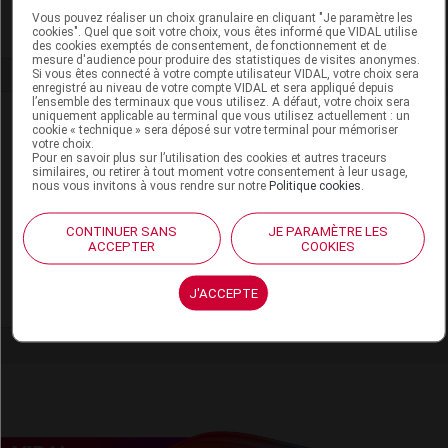
Vous pouvez réaliser un choix granulaire en cliquant "Je paramètre les
cookies". Quel que soit votre choix, vous êtes informé que VIDAL utilise
des cookies exemptés de consentement, de fonctionnement et de
mesure d'audience pour produire des statistiques de visites anonymes.
Si vous êtes connecté à votre compte utilisateur VIDAL, votre choix sera
enregistré au niveau de votre compte VIDAL et sera appliqué depuis
l’ensemble des terminaux que vous utilisez. A défaut, votre choix sera
Laboratoire
uniquement applicable au terminal que vous utilisez actuellement : un
cookie « technique » sera déposé sur votre terminal pour mémoriser
votre choix.
Pour en savoir plus sur l’utilisation des cookies et autres traceurs
LABRHA
similaires, ou retirer à tout moment votre consentement à leur usage,
nous vous invitons à vous rendre sur notre
Politique cookies
.
19, place Tolozan. 69001 Lyon
Tél : 04 78 30 99 31. Fax : 09 72 34 08 32
CONTINUER SANS
JE PARAMÈTRE LES
ACCEPTER
COOKIES
https://www.laboratoire-labrha.fr
J'ACCEPTE
Voir la fiche laboratoire