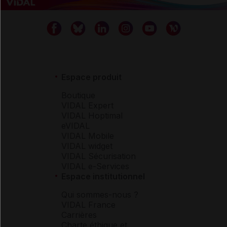
Espace produit
Boutique
VIDAL Expert
VIDAL Hoptimal
eVIDAL
VIDAL Mobile
VIDAL widget
VIDAL Sécurisation
VIDAL e-Services
Espace institutionnel
Qui sommes-nous ?
VIDAL France
Carrières
Charte éthique et