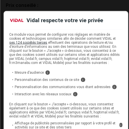
Prix conseillé :
169,00 euros (1 seringue).
Vidal respecte votre vie privée
Uniquement sur prescription médicale.
Ce module vous permet de configurer vos réglages en matière de
Marquage CE. Classe III.
cookies et technologies similaires afin de décider comment VIDAL et
ses 124 sociétés tierces
effectuent des opérations de lecture et/ou
d’écriture d’informations au sein des terminaux que vous utilisez. En
Données administratives
cliquant sur le bouton « J’accepte » ci-dessous, vous consentez à ce
que des cookies soient utilisés sur certains sites et applications édités
par VIDAL (vidal.fr, campus.vidal.fr, hoptimal.vidal.fr, evidal.vidal.fr,
fr.m3manabu.com et VIDAL Mobile) pour les finalités suivantes :
HAPPYCROSS S inj 1Ser
Mesure d’audience
i
préremplie/2,2ml
Personnalisation des contenus de ce site
i
Personnalisation des communications vous étant adressées
i
Commercialisé
Interaction avec les réseaux sociaux
i
En cliquant sur le bouton « J’accepte » ci-dessous, vous consentez
Code ACL
5437078
également à ce que des cookies soient utilisés sur certains sites et
applications édités par VIDAL(vidal.fr, campus.vidal.fr, hoptimal.vidal.fr,
Code 13
3401054370786
evidal.vidal.fr et VIDAL Mobile) pour les finalités suivantes :
Labo. Distributeur
Labrha
Affichage de publicités personnalisées par rapport à votre profil et
i
Remboursement
NR
activités sur ce site et des sites tiers