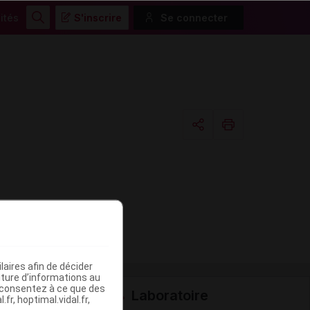
ités
S'inscrire
Se connecter
Rechercher
Copier l'url
Email
aires afin de décider
iture d’informations au
s consentez à ce que des
Laboratoire
fr, hoptimal.vidal.fr,