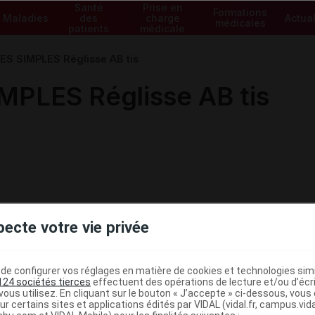
Santé
Prise en
Formations
Maladies
des
charge
Actual
médicales
patients
médicale
S SIMPLES Réglisse AB tis
PLES Réglisse AB tis
pecte votre vie privée
e configurer vos réglages en matière de cookies et technologies simil
124 sociétés tierces
effectuent des opérations de lecture et/ou d’écr
ous utilisez. En cliquant sur le bouton « J’accepte » ci-dessous, vou
ministratives
ur certains sites et applications édités par VIDAL (vidal.fr, campus.vidal.