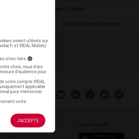
Happy Plantes
ommercialisé
Voir la fiche laboratoire
okies soient utilisés sur
vidal.fr et VIDAL Mobile)
es sites tiers
i
votre choix, vous êtes
mesure d'audience pour
u de votre compte VIDAL
a uniquement applicable
rminal pour mémoriser
t moment votre
J'ACCEPTE
rtenaires
Vidal Mobile
 logiciel