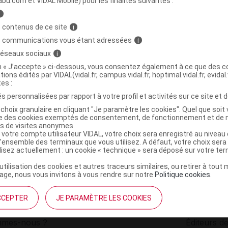
abu.com et VIDAL Mobile) pour les finalités suivantes :
i
TES SIMPLES Réglisse AB Tis Sach/35g
C
 contenus de ce site
i
s communications vous étant adressées
i
 réseaux sociaux
i
3770006488610
on « J’accepte » ci-dessous, vous consentez également à ce que des co
r
Happy Plantes
tions édités par VIDAL(vidal.fr, campus.vidal.fr, hoptimal.vidal.fr, evidal.
NR
tes :
s personnalisées par rapport à votre profil et activités sur ce site et d
choix granulaire en cliquant "Je paramètre les cookies". Quel que soit 
ise des cookies exemptés de consentement, de fonctionnement et de 
es de visites anonymes.
 votre compte utilisateur VIDAL, votre choix sera enregistré au nivea
l’ensemble des terminaux que vous utilisez. A défaut, votre choix ser
ilisez actuellement : un cookie « technique » sera déposé sur votre te
’utilisation des cookies et autres traceurs similaires, ou retirer à tou
ge, nous vous invitons à vous rendre sur notre
Politique cookies
.
CCEPTER
JE PARAMÈTRE LES COOKIES
institutionnel
Espace pa
mmes-nous ?
Éditeurs de