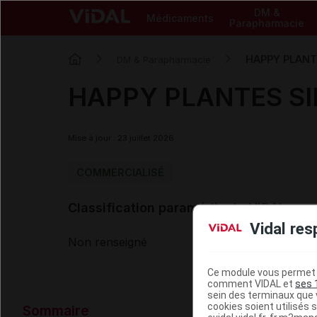
DM &
Médicaments
Parapharmacie
HAPPY PLANTE
DM & Parapharmacie
HAPPY PLANTES SIM
Mise à jour : 23 juillet 2026
COMMERCIALISÉ
Classification paramédicale VIDAL
Vidal res
Non renseigné
Ce module vous permet d
comment VIDAL et
ses 
sein des terminaux que v
Données ad
cookies soient utilisés s
Sommaire