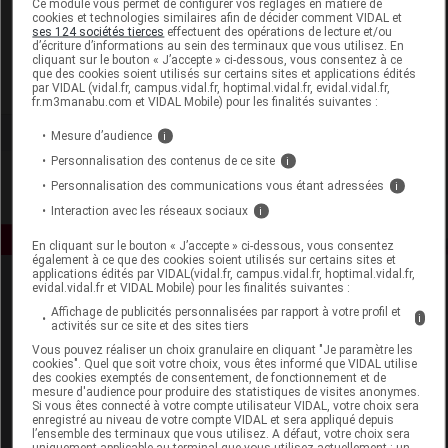
Ce module vous permet de configurer vos réglages en matière de
cookies et technologies similaires afin de décider comment VIDAL et
ses 124 sociétés tierces
effectuent des opérations de lecture et/ou
Happy Plantes
d’écriture d’informations au sein des terminaux que vous utilisez. En
cliquant sur le bouton « J’accepte » ci-dessous, vous consentez à ce
que des cookies soient utilisés sur certains sites et applications édités
Voir la fiche laboratoire
par VIDAL (vidal.fr, campus.vidal.fr, hoptimal.vidal.fr, evidal.vidal.fr,
fr.m3manabu.com et VIDAL Mobile) pour les finalités suivantes :
Mesure d’audience
i
Personnalisation des contenus de ce site
i
Personnalisation des communications vous étant adressées
i
Interaction avec les réseaux sociaux
i
En cliquant sur le bouton « J’accepte » ci-dessous, vous consentez
également à ce que des cookies soient utilisés sur certains sites et
applications édités par VIDAL(vidal.fr, campus.vidal.fr, hoptimal.vidal.fr,
evidal.vidal.fr et VIDAL Mobile) pour les finalités suivantes :
Affichage de publicités personnalisées par rapport à votre profil et
i
activités sur ce site et des sites tiers
Vous pouvez réaliser un choix granulaire en cliquant "Je paramètre les
cookies". Quel que soit votre choix, vous êtes informé que VIDAL utilise
des cookies exemptés de consentement, de fonctionnement et de
Espace produit
mesure d'audience pour produire des statistiques de visites anonymes.
Si vous êtes connecté à votre compte utilisateur VIDAL, votre choix sera
enregistré au niveau de votre compte VIDAL et sera appliqué depuis
Boutique
l’ensemble des terminaux que vous utilisez. A défaut, votre choix sera
VIDAL Expert
uniquement applicable au terminal que vous utilisez actuellement : un