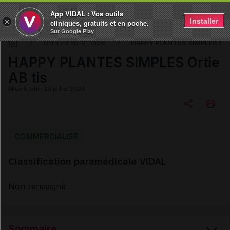
App VIDAL : Vos outils
Installer
×
cliniques, gratuits et en poche.
Sur Google Play
HAPPY PLANTES SIMPLES Ortie
DM & Parapharmacie
HAPPY PLANTES SIMPLES Ortie
AB tis
Mise à jour : 23 juillet 2026
Copier l'url
COMMERCIALISÉ
Classification paramédicale VIDAL
Email
Non renseigné
Sommaire